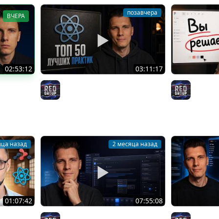
позавчера
ВЧЕРА
02:53:12
03:11:17
2026 —
ТОП 50 REACT BEST PRACTICE в
Вы реша
RED Gro
РЕАЛЬНОЙ разработке!
RED Group
яца назад
2 месяца назад
01:07:42
07:55:08
новы / Курс
КРОСС ПЛАТФОРМА ДЕСКТОП
От ИДЕИ