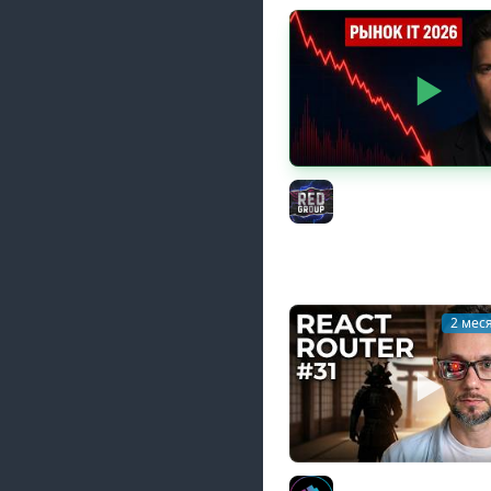
Стоит ли идти в IT в 
ЧЕСТНО!
RED Group
2 мес
31 / React Router Ос