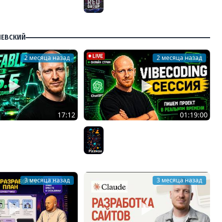
 ЛЕТ опыта + AI
ДЕНЬ! | 13 лет опыта + AI
up
RED Group
ЧЕВСКИЙ
2 месяца назад
2 месяца назад
17:12
01:19:00
able против Chat GPT
Стрим. Разработка проекта с AI
Разное
аем 3D игру и лендинг
3 месяца назад
3 месяца назад