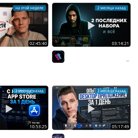
на этой неделе
2 месяца назад
02:45:40
03:14:21
ете СУДЬБУ проекта!
2 последние группы, мы
up
полностью перестаём обучать
IT-KAMASUTRA
Front-end и Back-end
разработчиков. Почему?
2 месяца назад
2 месяца назад
10:53:25
05:17:49
 до App Store за ОДИН
DESKTOP ПРИЛОЖЕНИЕ за 1