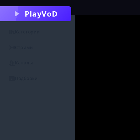
PlayVoD
Категории
Стримы
Каналы
Подборки