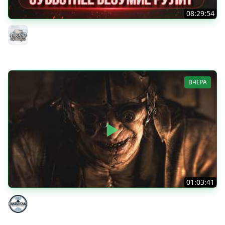
08:29:54
ТАНКИ НА ЗАКАЗ...ВАМ ВЫБИРАТЬ ● Субботнее Безумие
РУЛИТ ● Подробности в Описании
MeanMachins
ВЧЕРА
01:03:41
НЕ ИГРАЛ В ТАНКИ 8 МЕСЯЦЕВ
Marakasi