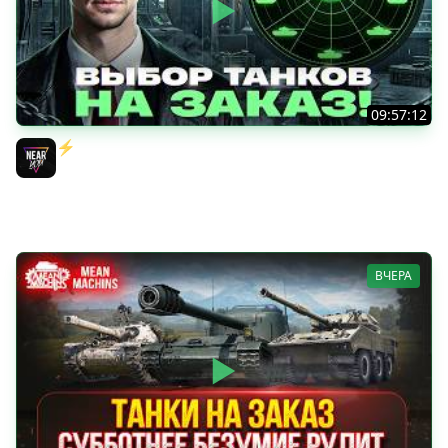
09:57:12
⚡️ИГРАЮ НА ВАШИХ ТАНКАХ НА ЗАКАЗ! [Правила В
Описании]
Near_You
ВЧЕРА