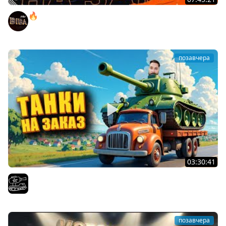
🔥ПЕННЫЕ ТАНКИ НА ЗАКАЗ! ● НАЛИВАЙ!
BEOWULF422
позавчера
03:30:41
Трезвый пятничный рандом. (Мир танков и ЗБЗ)
El COMENTANTE
позавчера