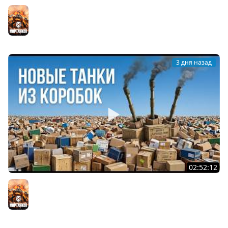
Вспышка на "АСУ-85". Бой на 8 Фрагов в прямом эфире
Мир танков
3 дня назад
02:52:12
ТРИ НОВЫХ ТАНКА ИЗ КОРОБОК: Русский АЗУ, Китаец ТТ
и Мерк М6
Мир танков