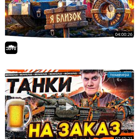
04:00:26
БИТВА ЗА MAUSEKONIG! — ВСЕГО 8 ЗАДАЧ ДО КОНЦА ●
Возвращение Сериала по ЛБЗ 3.0
Jove
позавчера
07:45:21