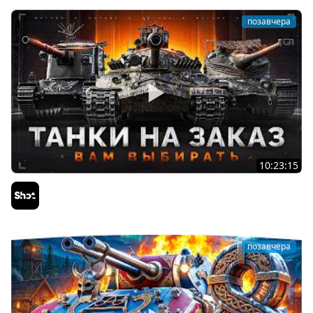
позавчера
10:23:15
ТАНКИ на ЗАКАЗ — Смотрите Описание Стрима
Sh0tnik
позавчера