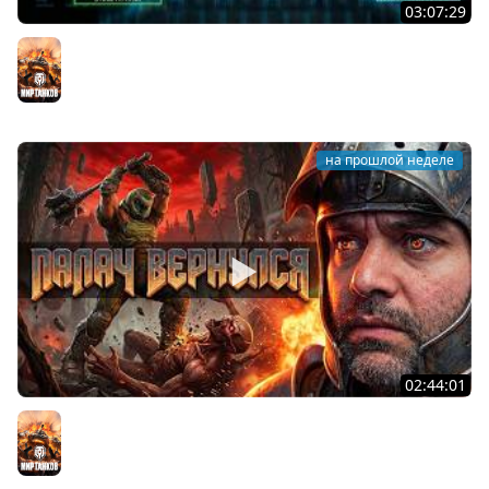
03:07:29
STRV 103B. САМАЯ БЕЗБАШЕННАЯ ПТ В ИГРЕ!
Мир танков
на прошлой неделе
02:44:01
Последний Думгай.
Мир танков