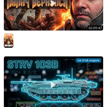
02:05:47
Последний Думгай 2. Дополнение к DooM: The Dark
Ages
Мир танков
на этой неделе