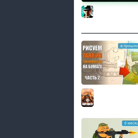
Новые коробки ★ С
цех, глава 3 ★ МИР 
Gleborg
в прошло
Рисую на бумаге 2 та
Танкомульта РанЗар
Мир танков
6 меся