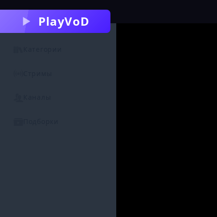
PlayVoD
Категории
Стримы
Каналы
Подборки