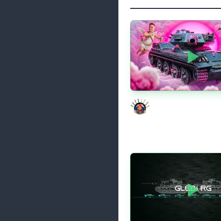
Моя Любимая ПТ-10 
Evil GrannY