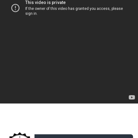
ДОБАВЛЕНО: 14 ЛЕТ НАЗАД
Видео практика Vspishka и Jove от AVerMedia +
Конкурс!