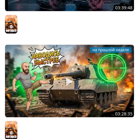
03:39:48
AMX 50B. ЛЕГЕНДАРНЫЙ АЛЬФА БАРАБАН Мира Танков
Мир танков
на прошлой неделе
03:28:35
Ускоренный прицел: Имба для ЛЕГЕНД Мира танков?
Мир танков