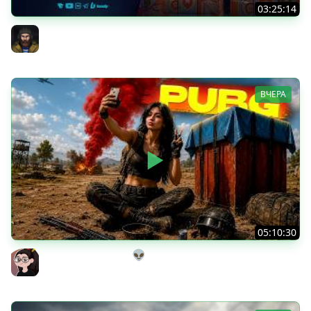
03:25:14
Тест Новых Танков из Коробок
Юша PROТанки
ВЧЕРА
05:10:30
Танкисты на выгуле👽
Mozol6ka (Мозолька)