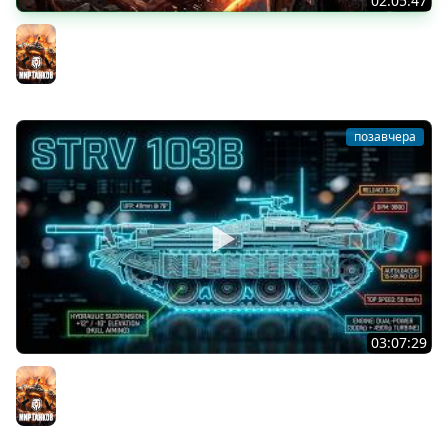
02:05:47
Последний Думгай 2. Дополнение к DooM: The Dark
Ages
Мир танков
позавчера
03:07:29
STRV 103B. САМАЯ БЕЗБАШЕННАЯ ПТ В ИГРЕ!
Мир танков