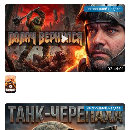
на прошлой неделе
02:44:01
Последний Думгай.
Мир танков
на прошлой неделе