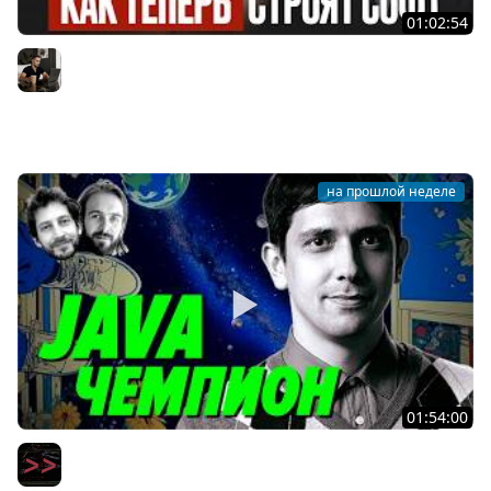
01:02:54
AI-инженерия с нуля — Полный гайд для разработчика
[2026]
Владилен Минин
на прошлой неделе
01:54:00
Ты ничего не знаешь про Java по сравнению с ним —
Тагир Валеев — Мы обречены