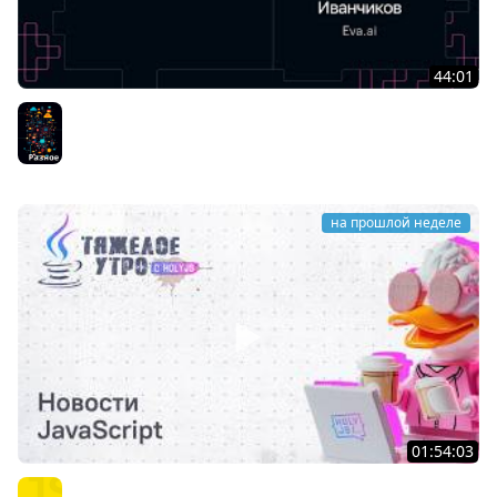
44:01
Илья Иванчиков — Говорят, AI уже везде. Раз такое
дело, может быть, что-то автоматизируем?
Разное
на прошлой неделе
01:54:03
Тяжёлое утро с HolyJS #145 | Новости JavaScript