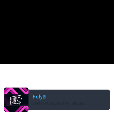
ДОБАВЛЕНО: В ПРОШЛОМ ГОДУ
Степан Михайлюк — HTMLVideoElement с нуля,
c быстрой перемоткой
HolyJS
СМОТРЕТЬ ДРУГИЕ ВИДЕО