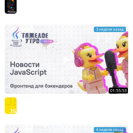
английский: искусство управления контекстом LLM
Разное
3 недели назад
01:55:53
Тяжёлое утро с ПК HolyJS #143 | Фронтенд для
бэкендеров | Новости JavaScript
JavaScript
4 недели назад