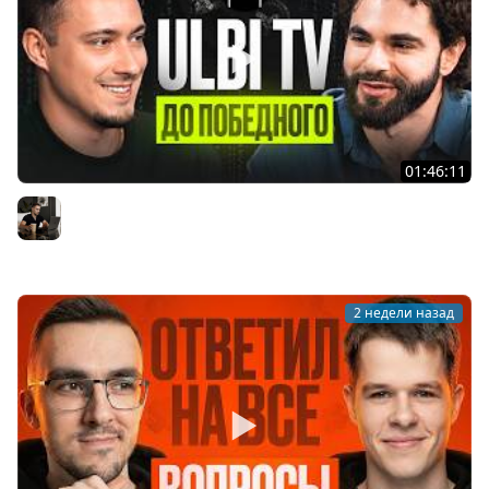
01:46:11
Ulbi TV: шесть лет за кадром, цена качества и будущее
IT
Владилен Минин
2 недели назад