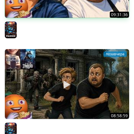
09:31:36
Скуф-патруль | IRL Cтрим от 01/08/2026
Разное
позавчера
08:58:59
Общение | Project Zomboid | Cтрим от 02/08/2026
Разное