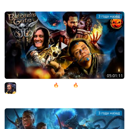
3 года назад
05:01:11
12# Baldur’s Gate 3 🔥 ACT lll 🔥 Дом Надежды
@ElComentanteOfficial и @Kop3uHbl4
Inspirer
3 года назад