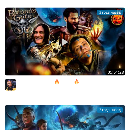
3 года назад
05:51:28
10# Baldur’s Gate 3 🔥 ACT lll 🔥 Почти в Аду
@ElComentanteOfficial и @Kop3uHbl4
Inspirer
3 года назад