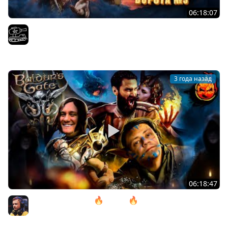
06:18:07
Проходим весь Baldur's Gate 3 | Часть 11. Играем с
@InspirerGames и@Kop3uHbl4
El COMENTANTE
3 года назад
06:18:47
11# Baldur’s Gate 3 🔥 ACT lll 🔥 Камень Горташа
@ElComentanteOfficial и @Kop3uHbl4
Inspirer