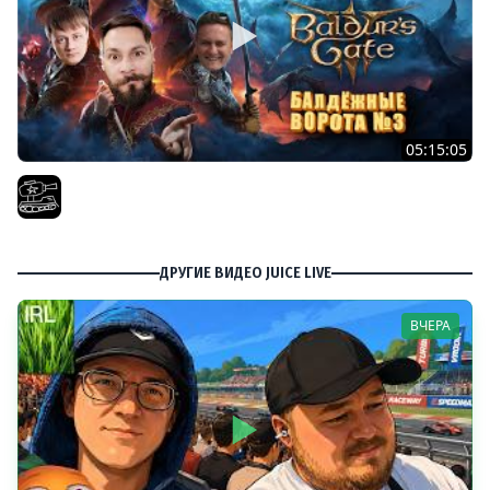
05:15:05
Проходим весь Baldur's Gate 3 | Часть 10. При участии
@InspirerGames хватит лутать! И @Kop3uHbl4
El COMENTANTE
ДРУГИЕ ВИДЕО JUICE LIVE
ВЧЕРА