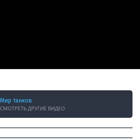
Мир танков
СМОТРЕТЬ ДРУГИЕ ВИДЕО