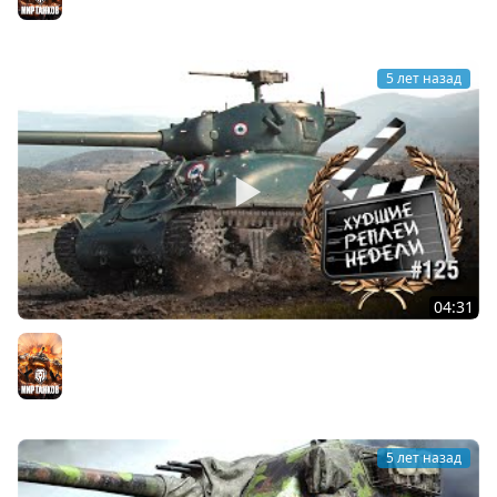
Мир танков
5 лет назад
04:31
Контрастные битвы - ХРН №125 [World of Tanks]
Мир танков
5 лет назад