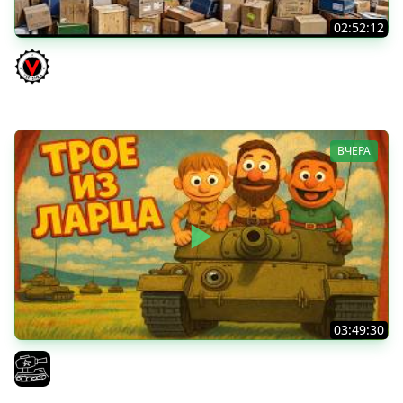
02:52:12
ТРИ НОВЫХ ТАНКА ИЗ КОРОБОК: Русский АЗУ, Китаец ТТ
и Мерк М6
Vspishka
ВЧЕРА
03:49:30
ТРОЕ ИЗ ЛАРЦА! Впервые в этом августе! (Мир Танков)
El COMENTANTE