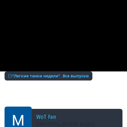
"Легкие танки недели". Все выпуски
ДОБАВЛЕНО: 10 ЛЕТ НАЗАД
Охота на мамонта - Легкие танки недели №2 -
от Sn1p3r 90 и КАМАЗИК
WoT Fan
СМОТРЕТЬ ДРУГИЕ ВИДЕО