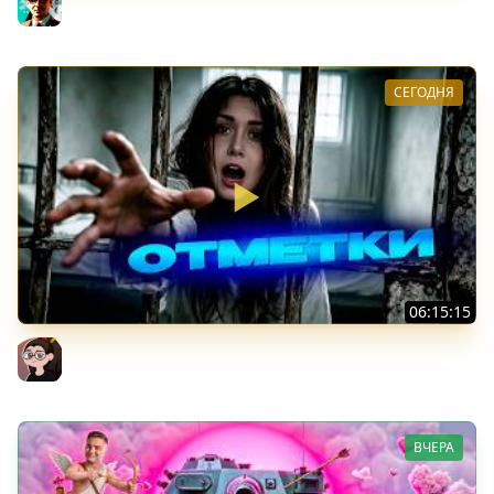
Gleborg
СЕГОДНЯ
06:15:15
Leox ♥ 91,18% ♥ Стрим 4 + Тест Дурынды
Mozol6ka (Мозолька)
ВЧЕРА