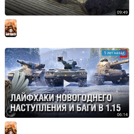
09:49
WOT Уроды - Выпуск №34 - от Bad Tanks [World of
Tanks]
Мир танков
5 лет назад
06:14
Лайфхаки Новогоднего Наступления и Баги в 1.15 -
Танконовости №587 - От Homish и Cruzzzzzo [WoT]