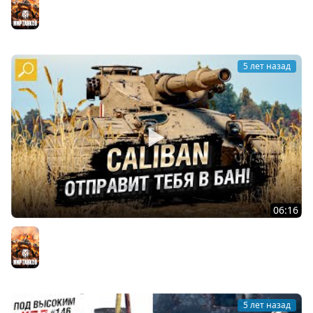
of Tanks]
Мир танков
5 лет назад
06:16
Caliban - ОТПРАВИТ ТЕБЯ В БАН! Обзор танка! [World of
Tanks]
Мир танков
5 лет назад