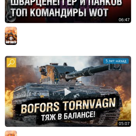
06:47
ШВАРЦЕНЕГГЕР И ПАНКОВ - ТОП КОМАНДИРЫ WOT -
Танконовости №586 - От Evilborsh и Cruzzzzzo [WoT]
Мир танков
5 лет назад
05:07
Bofors Tornvagn - ТЯЖ В БАЛАНСЕ! Обзор танка! [World