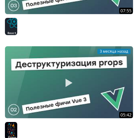
07:55
useId и :id-shorthand в Vue 3.5: мелочи, экономящие
код
React
3 месяца назад
05:42
Реактивная деструктуризация props в Vue 3.5
Разное