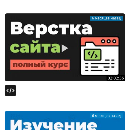
ВебКадеми | Юрий Ключевский
6 месяцев назад
02:02:36
Верстка сайта по макету Figma с нуля / Создание сайта
на HTML, CSS, JS
Школа itProger
6 месяцев назад