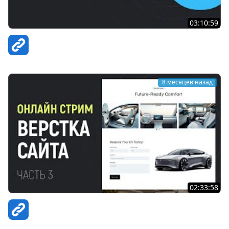
03:10:59
Вёрстка сайта на Tailwind CSS
ВебКадеми | Юрий Ключевский
8 месяцев назад
02:33:58
HTML CSS Вёрстка сайта EV Cars. Часть 3
ВебКадеми | Юрий Ключевский