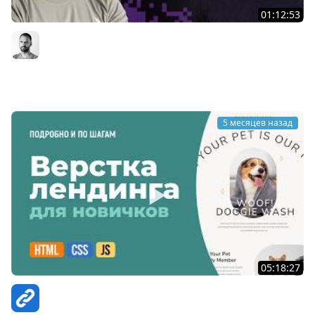
01:12:53
Создатель Mantine: как появилась UI библиотека с 1.5
млн загрузок в неделю / Виталий Ртищев #81
Организованное программирование | Кирилл Мокевнин
5 месяцев назад
05:18:27
Адаптивная HTML CSS Вёрстка сайта для новичков
Объясняю по шагам CSS Grid, БЭМ Retina, медиазап