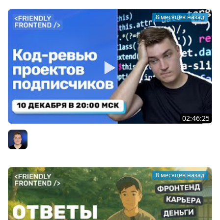
8 месяцев назад
02:46:25
Код-ревью ваших проектов: HTML/CSS/JS/React (Live)
Александр Ламков
8 месяцев назад