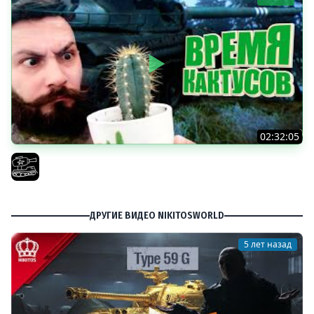
02:32:05
Поедаю кактусы онлайн без регистрации. Мир Танков
и ЗБЗ.
El COMENTANTE
ДРУГИЕ ВИДЕО NIKITOSWORLD
5 лет назад