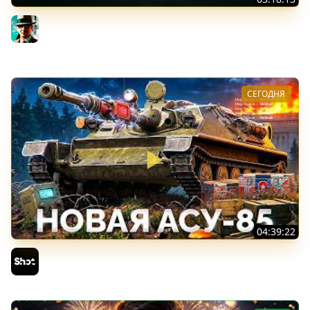
Новые коробки ★ Сборочный цех, глава 3 ★ МИР
ТАНКОВ
Gleborg
СЕГОДНЯ
04:39:22
АСУ-85 — Советская Е 25 из Коробок!
Sh0tnik