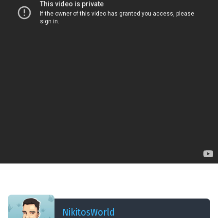
ДОБАВЛЕНО: 13 ЛЕТ НАЗАД
FV215b (183) - Брутальный Монстр! - VoD - WoT
NikitosWorld