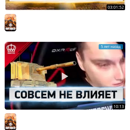
03:01:52
Шесть % | 60TP
Мир танков
5 лет назад
10:13
World of Никитос #3
Мир танков