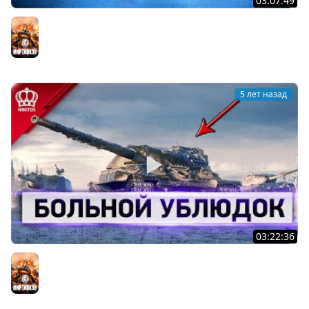
03:07:49
ТОП Л.Б.З. Одной Рукой (Я не шучу)
Мир танков
5 лет назад
03:22:36
Больной Ублюдок - Зачем качаю...
Мир танков