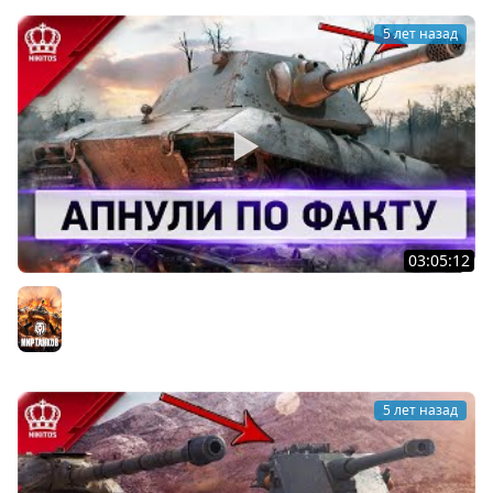
5 лет назад
03:05:12
Как Можно Было Это Пропустить - Апнули по ФАКТУ
Мир танков
5 лет назад