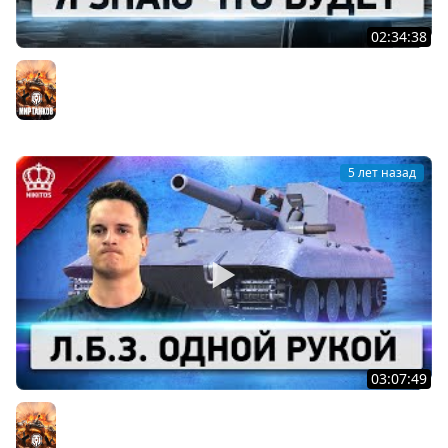
02:34:38
Черный Рынок - ВАНГУЕМ
Мир танков
5 лет назад
03:07:49
ТОП Л.Б.З. Одной Рукой (Я не шучу)
Мир танков