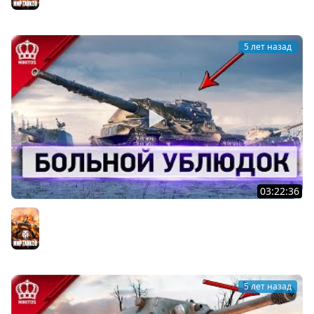
5 лет назад
03:22:36
Больной Ублюдок - Зачем качаю...
Мир танков
5 лет назад