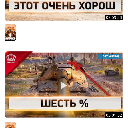
02:59:33
Этот Очень Харош
Мир танков
5 лет назад
03:01:52
Шесть % | 60TP