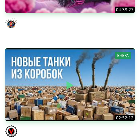
04:38:27
Моя Любимая ПТ-10 - TORNADE
Evil GrannY
ВЧЕРА
02:52:12
ТРИ НОВЫХ ТАНКА ИЗ КОРОБОК: Русский АЗУ, Китаец ТТ
и Мерк М6
Vspishka