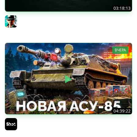
03:18:13
Новые коробки ★ Сборочный цех, глава 3 ★ МИР
ТАНКОВ
Gleborg
ВЧЕРА
04:39:22
АСУ-85 — Советская Е 25 из Коробок!
Sh0tnik