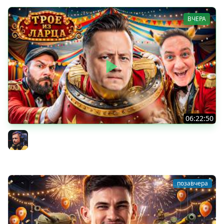
ВЧЕРА
06:22:50
Трое из Ларца ★ С ДР НАША ИГРА
@ElComentanteOfficial @Kop3uHbl4
Inspirer
позавчера