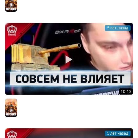
Мир танков
5 лет назад
10:13
World of Никитос #3
Мир танков
5 лет назад