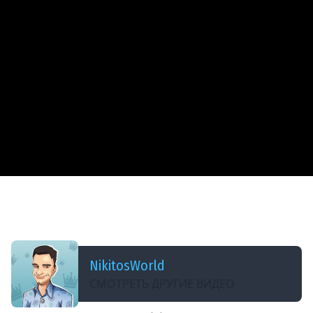
ДОБАВЛЕНО: 13 ЛЕТ НАЗАД
0.8.8 ТЕСТ СЕРВЕР - из первых рук, все
изменения тут - WoT
NikitosWorld
СМОТРЕТЬ ДРУГИЕ ВИДЕО