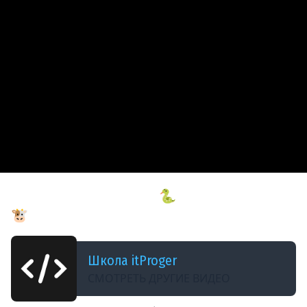
ДОБАВЛЕНО: 3 ГОДА НАЗАД
Делаем из языка Python 🐍 говорящую корову
🐮 #python
Школа itProger
СМОТРЕТЬ ДРУГИЕ ВИДЕО