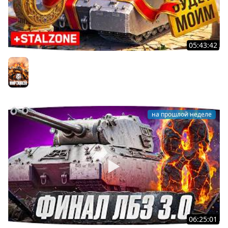
05:43:42
Я ХОЧУ MAUSEKONIG! — ОСТАЛОСЬ ВСЕГО 8 ЗАДАЧ ●
Джов и Финальные ЛБЗ 3.0 [32]
Мир танков
на прошлой неделе
06:25:01