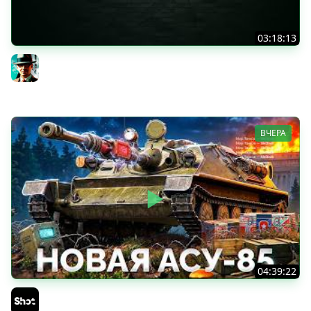
03:18:13
Новые коробки ★ Сборочный цех, глава 3 ★ МИР
ТАНКОВ
Gleborg
ВЧЕРА
04:39:22
АСУ-85 — Советская Е 25 из Коробок!
Sh0tnik