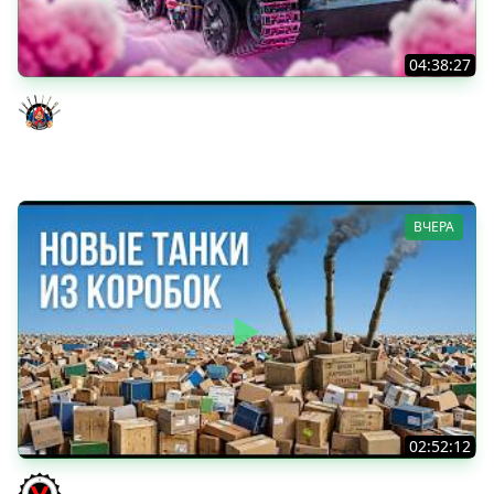
04:38:27
Моя Любимая ПТ-10 - TORNADE
Evil GrannY
ВЧЕРА
02:52:12
ТРИ НОВЫХ ТАНКА ИЗ КОРОБОК: Русский АЗУ, Китаец ТТ