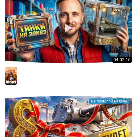
04:02:16
ВОСКРЕСНЫЕ ТАНКИ НА ЗАКАЗ ● Зрители Выбирают —
Джов Страдает ● Правила в Описании
Мир танков
на прошлой неделе