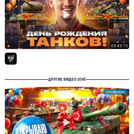
03:43:15
ДЕНЬ РОЖДЕНИЯ 2026! ТЕСТ-ДРАЙВ ТАНКОВ из КОРОБОК
[Попытка 2]
Near_You
ДРУГИЕ ВИДЕО JOVE
позавчера