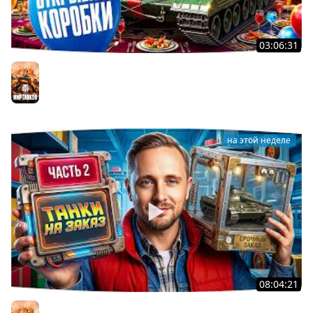
03:06:31
ОТКРЫВАЕМ КОРОБКИ НА ДЕНЬ РОЖДЕНИЯ МИРА ТАНКОВ
2026 ● Что Выпадет?
Мир танков
на этой неделе
08:04:21
ДОКАТЫВАЮ ТАНКИ НА ЗАКАЗ ● Зрители Выбирают —