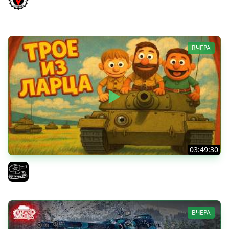
и Мерк М6
Vspishka
ВЧЕРА
03:49:30
ТРОЕ ИЗ ЛАРЦА! Впервые в этом августе! (Мир Танков)
El COMENTANTE
ВЧЕРА