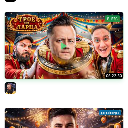
ВЧЕРА
06:22:50
Трое из Ларца ★ С ДР НАША ИГРА
@ElComentanteOfficial @Kop3uHbl4
Inspirer
позавчера