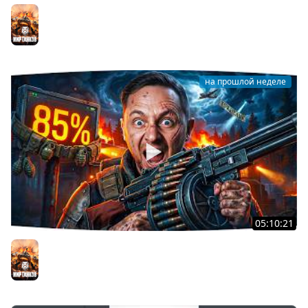
Я ХОЧУ MAUSEKONIG! — ДЖОВ ДЕЛАЕТ ЛБЗ 3.0 ●
Осталось 8 задач до конца [Серия 31]
Мир танков
на прошлой неделе
05:10:21
РАДОСТЬ И БОЛЬ, СЧАСТЬЕ И СТРАДАНИЕ ● Новый
Сериал — 3 Отметки на T57 Heavy
Мир танков