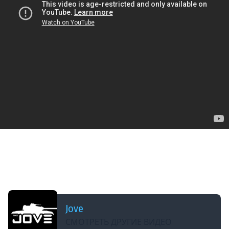
ДОБАВЛЕНО: В ПРОШЛОМ ГОДУ
ВОСКРЕСНЫЕ ТАНКИ НА ЗАКАЗ [Часть 2] ●
Зрители Выбирают — Джов Страдает ● Катаю
Бои на Ваш Вкус!
Jove
СМОТРЕТЬ ДРУГИЕ ВИДЕО