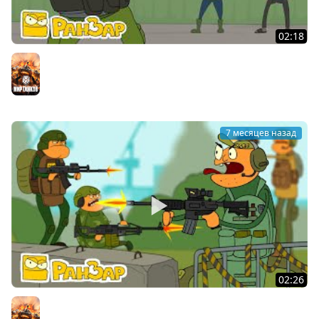
02:18
Побег из Таркова 01 Пробуждение Мультик РанЗар
Мир танков
7 месяцев назад
02:26
Побег из Таркова Трейлер РанЗар Мультик
Мир танков