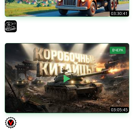
03:30:41
Трезвый пятничный рандом. (Мир танков и ЗБЗ)
El COMENTANTE
ВЧЕРА
03:05:45
КИТАЙЧОКИ ИЗ КОРОБЧОНОК! 617Q и HSD-1
Vspishka