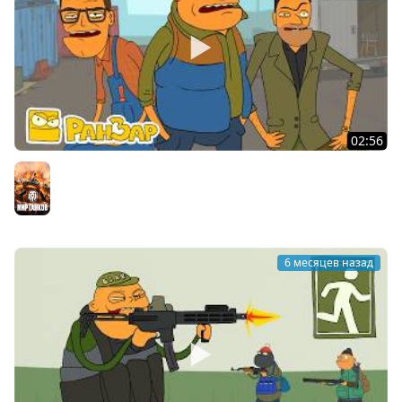
02:56
Побег из Таркова 02 Задачи Торговцев Мультик
РанЗар
Мир танков
6 месяцев назад