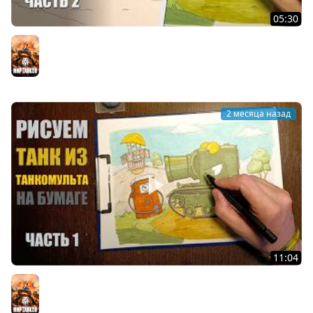
05:30
Рисую на бумаге 2 танчик из Танкомульта РанЗар
Мир танков
2 месяца назад
11:04
Рисую на бумаге танчик из Танкомульта РанЗар
Мир танков