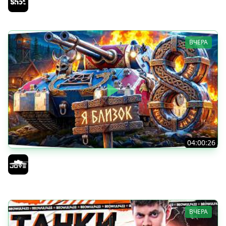
Sh0tnik
ВЧЕРА
04:00:26
БИТВА ЗА MAUSEKONIG! — ВСЕГО 8 ЗАДАЧ ДО КОНЦА ●
Возвращение Сериала по ЛБЗ 3.0
Jove
ВЧЕРА