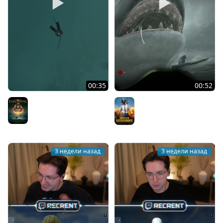
00:35
00:52
ФАКТОР ГРАВИТАЦИИ В
ДРУЗЬЯ НЕ БРОСЯТ В
ELDEN RING
БЕДЕ
Elden Ring
PUBG
3 недели назад
3 недели назад