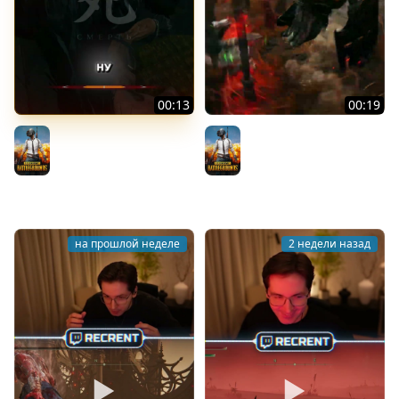
00:13
00:19
ОЧЕНЬ УВАЖАЮ
ОШИБСЯ
PUBG
ЯПОНЦЕВ
PUBG
на прошлой неделе
2 недели назад