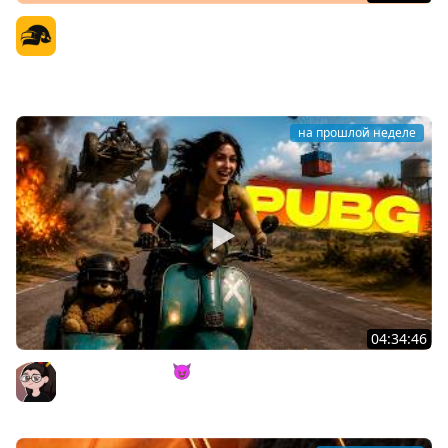
PUBG PEC: Fall Cup - Неделя 1
Официальный канал
на прошлой неделе
04:34:46
Катули для души😈
Mozol6ka (Мозолька)