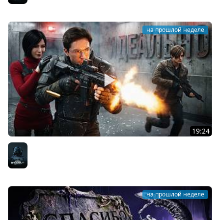
на прошлой неделе
19:24
ЭТО ИДЕАЛЬНО
Arena Breakout: Infinite
на прошлой неделе