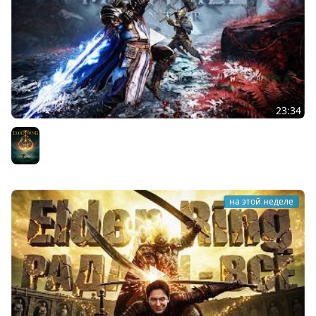
23:34
НОВЫЙ ЭКСТРАКШЕН RPG MISTFALL HUNTER
Elden Ring
на этой неделе