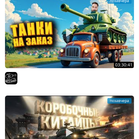
позавчера
03:30:41
Трезвый пятничный рандом. (Мир танков и ЗБЗ)
El COMENTANTE
позавчера