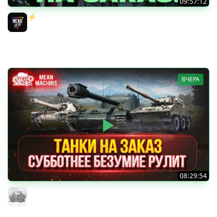
09:57:12
⚡️ИГРАЮ НА ВАШИХ ТАНКАХ НА ЗАКАЗ! [Правила В
Описании]
Near_You
ВЧЕРА
08:29:54
ТАНКИ НА ЗАКАЗ...ВАМ ВЫБИРАТЬ ● Субботнее Безумие
РУЛИТ ● Подробности в Описании
MeanMachins