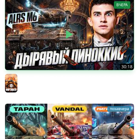
ВЧЕРА
30:18
ALRS M6 - НЕРУССКИЙ БУРАТИНО из КОРОБОК ДР 2026!
ЛЕСТА, А КАК ТАК?!
Мир танков
позавчера