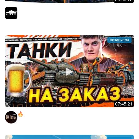
БИТВА ЗА MAUSEKONIG! — ВСЕГО 8 ЗАДАЧ ДО КОНЦА ●
Возвращение Сериала по ЛБЗ 3.0
Jove
позавчера
07:45:21
🔥ПЕННЫЕ ТАНКИ НА ЗАКАЗ! ● НАЛИВАЙ!
BEOWULF422