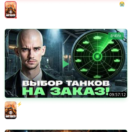
АДСКАЯ ПРОКАЧКА: МАСТЕР на КВ-2! ДАЙТЕ МНЕ СИЛ 😭
Мир танков
ВЧЕРА
09:57:12
⚡️ИГРАЮ НА ВАШИХ ТАНКАХ НА ЗАКАЗ! [Правила В
Описании]
Мир танков