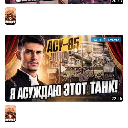
20:43
HSD-1 - РЕАКТИВНАЯ СВИНЬЯ ИЗ КОРОБОК 2026!
ВЗЛЕТАЕМ!
Мир танков
на этой неделе
22:56
Я АСУЖДАЮ ЭТОТ ТАНК! АСУ-85 - НОВЫЙ E-25 8 УРОВНЯ!
Мир танков