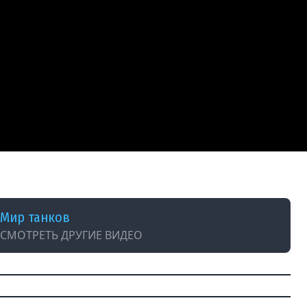
Мир танков
СМОТРЕТЬ ДРУГИЕ ВИДЕО