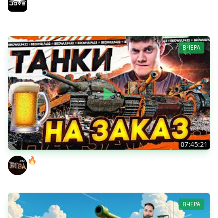
Возвращение Сериала по ЛБЗ 3.0
Jove
ВЧЕРА
07:45:21
🔥ПЕННЫЕ ТАНКИ НА ЗАКАЗ! ● НАЛИВАЙ!
BEOWULF422
ВЧЕРА