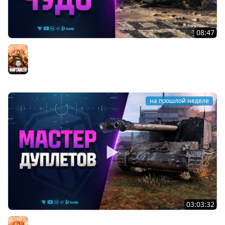
08:47
Разрабы Родили Чудо - Type 71
Мир танков
на прошлой неделе
03:03:32
Мастер Дуплетов