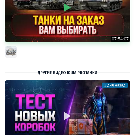
07:54:07
ТАНКИ НА ЗАКАЗ...ВАМ ВЫБИРАТЬ ● Мини-Гайды от
MeanMachins ● Подробности в Описании
MeanMachins
ДРУГИЕ ВИДЕО ЮША PROТАНКИ
3 дня назад