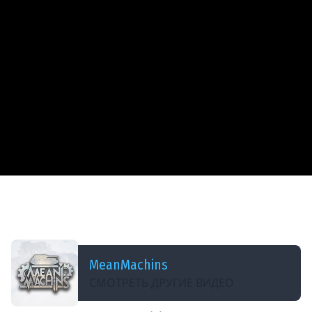
ДОБАВЛЕНО: В ПРОШЛОМ ГОДУ
BZ-75 — ЗАБРАЛ ГОРУ И ВСЕХ ПОКАРАЛ ●
ЛучшееДляВас
MeanMachins
СМОТРЕТЬ ДРУГИЕ ВИДЕО