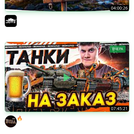
04:00:26
БИТВА ЗА MAUSEKONIG! — ВСЕГО 8 ЗАДАЧ ДО КОНЦА ●
Возвращение Сериала по ЛБЗ 3.0
Jove
ВЧЕРА
07:45:21
🔥ПЕННЫЕ ТАНКИ НА ЗАКАЗ! ● НАЛИВАЙ!
BEOWULF422