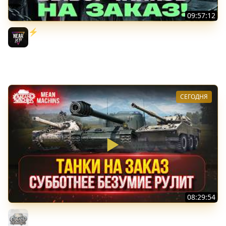
09:57:12
⚡️ИГРАЮ НА ВАШИХ ТАНКАХ НА ЗАКАЗ! [Правила В
Описании]
Near_You
СЕГОДНЯ
08:29:54
ТАНКИ НА ЗАКАЗ...ВАМ ВЫБИРАТЬ ● Субботнее Безумие
РУЛИТ ● Подробности в Описании