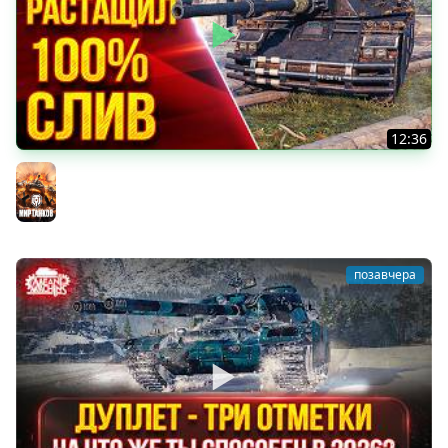
12:36
Concept 5 — Практически Идеален ● РАСТАЩИЛ 100%
СЛИВ ● ЛучшееДляВас
Мир танков
позавчера