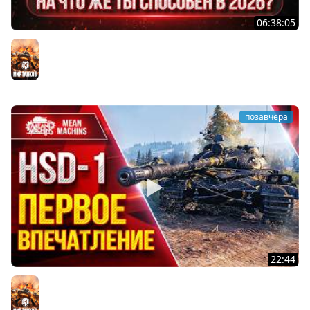
06:38:05
ДУПЛЕТ - НА ЧТО ЖЕ ТЫ СПОСОБЕН в 2026? ● МОЙ ПУТЬ
К ТРЁМ ОТМЕТКАМ
Мир танков
позавчера
22:44
HSD-1 — ПЕРВОЕ ВПЕЧАТЛЕНИЕ ● Что за Танк, Как
Фармит ● ЛучшееДляВас
Мир танков