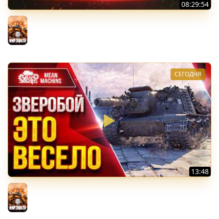
08:29:54
ТАНКИ НА ЗАКАЗ...ВАМ ВЫБИРАТЬ ● Субботнее Безумие
РУЛИТ ● Подробности в Описании
Мир танков
СЕГОДНЯ
13:48
ЗВЕРОБОЙ — ВЕСЁЛЫЙ ТАНК ● Альфа и Пробитие ●
ЛучшееДляВас
Мир танков