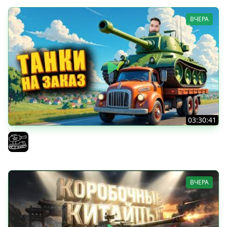
ВЧЕРА
03:30:41
Трезвый пятничный рандом. (Мир танков и ЗБЗ)
El COMENTANTE
ВЧЕРА