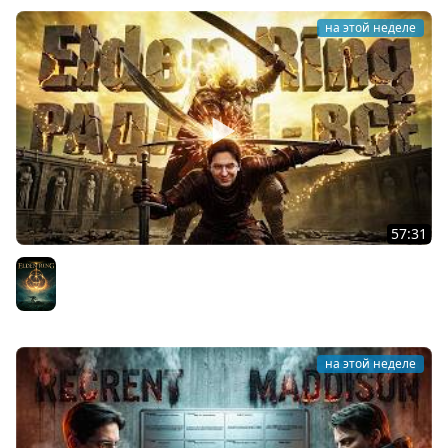
на этой неделе
57:31
УБИЛ КОНСОРТ РАДАНА И ВЛЮБИЛСЯ В ELDEN RING
Elden Ring
на этой неделе