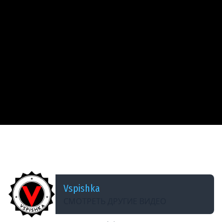
ДОБАВЛЕНО: 13 ЛЕТ НАЗАД
Шоу &quot;От Мала до Велика&quot; эп. 9
&quot;А может пару китайчат?&quot;
Vspishka
СМОТРЕТЬ ДРУГИЕ ВИДЕО