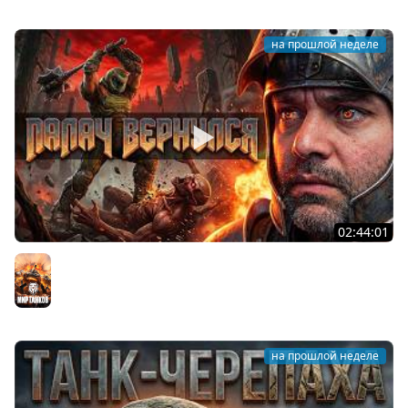
на прошлой неделе
02:44:01
Последний Думгай.
Мир танков
на прошлой неделе