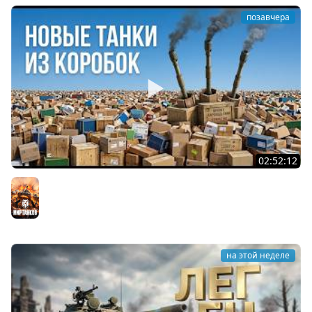
позавчера
02:52:12
ТРИ НОВЫХ ТАНКА ИЗ КОРОБОК: Русский АЗУ, Китаец ТТ
и Мерк М6
Мир танков
на этой неделе