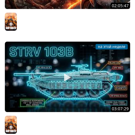
02:05:47
Последний Думгай 2. Дополнение к DooM: The Dark
Ages
Мир танков
на этой неделе
03:07:29
STRV 103B. САМАЯ БЕЗБАШЕННАЯ ПТ В ИГРЕ!
Мир танков