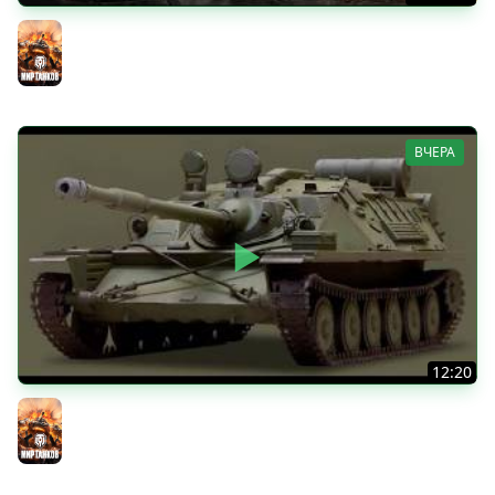
КИТАЙЧОКИ ИЗ КОРОБЧОНОК! 617Q и HSD-1
Мир танков
ВЧЕРА
12:20
Вспышка на "АСУ-85". Бой на 8 Фрагов в прямом эфире
Мир танков