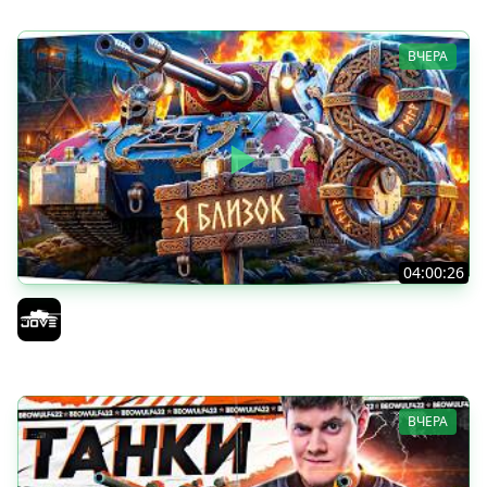
ВЧЕРА
04:00:26
БИТВА ЗА MAUSEKONIG! — ВСЕГО 8 ЗАДАЧ ДО КОНЦА ●
Возвращение Сериала по ЛБЗ 3.0
Jove
ВЧЕРА