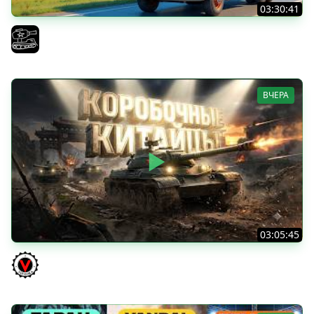
03:30:41
Трезвый пятничный рандом. (Мир танков и ЗБЗ)
El COMENTANTE
ВЧЕРА
03:05:45
КИТАЙЧОКИ ИЗ КОРОБЧОНОК! 617Q и HSD-1
Vspishka