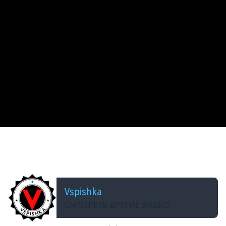
ДОБАВЛЕНО: 15 ЛЕТ НАЗАД
VOD по World of Tanks / Vspishka [RED_A]
Объект 261
Vspishka
СМОТРЕТЬ ДРУГИЕ ВИДЕО