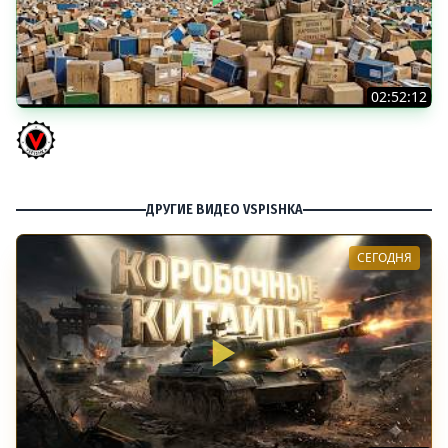
02:52:12
ТРИ НОВЫХ ТАНКА ИЗ КОРОБОК: Русский АЗУ, Китаец ТТ
и Мерк М6
Vspishka
ДРУГИЕ ВИДЕО VSPISHKA
СЕГОДНЯ