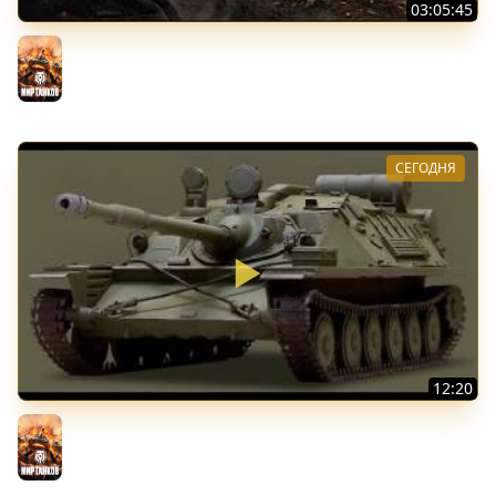
03:05:45
КИТАЙЧОКИ ИЗ КОРОБЧОНОК! 617Q и HSD-1
Мир танков
СЕГОДНЯ
12:20
Вспышка на "АСУ-85". Бой на 8 Фрагов в прямом эфире
Мир танков