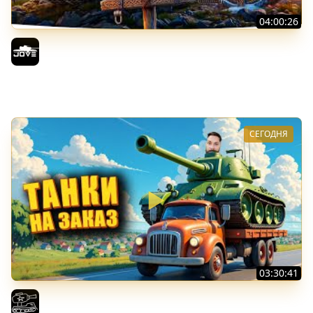
04:00:26
БИТВА ЗА MAUSEKONIG! — ВСЕГО 8 ЗАДАЧ ДО КОНЦА ●
Возвращение Сериала по ЛБЗ 3.0
Jove
СЕГОДНЯ
03:30:41
Трезвый пятничный рандом. (Мир танков и ЗБЗ)
El COMENTANTE