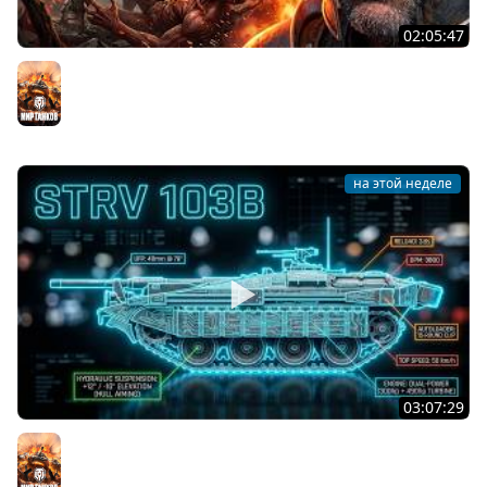
02:05:47
Последний Думгай 2. Дополнение к DooM: The Dark
Ages
Мир танков
на этой неделе
03:07:29
STRV 103B. САМАЯ БЕЗБАШЕННАЯ ПТ В ИГРЕ!
Мир танков