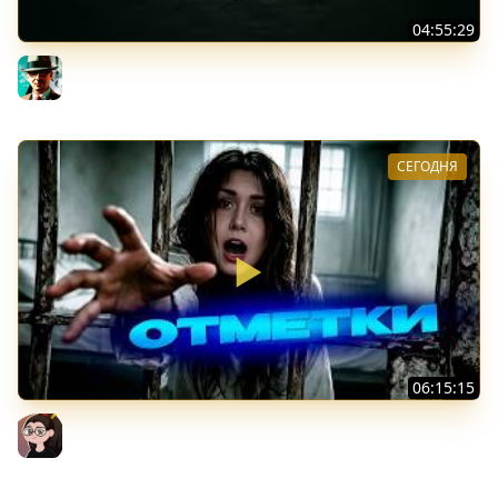
04:55:29
Наша пятница ★ МИР ТАНКОВ
Gleborg
СЕГОДНЯ
06:15:15
Leox ♥ 91,18% ♥ Стрим 4 + Тест Дурынды
Mozol6ka (Мозолька)