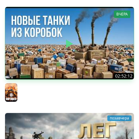
ВЧЕРА
02:52:12
ТРИ НОВЫХ ТАНКА ИЗ КОРОБОК: Русский АЗУ, Китаец ТТ
и Мерк М6
Мир танков
позавчера