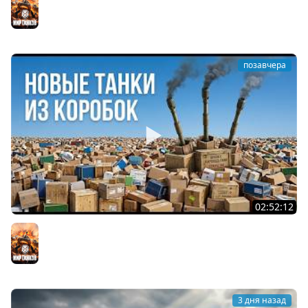
Мир танков
позавчера
02:52:12
ТРИ НОВЫХ ТАНКА ИЗ КОРОБОК: Русский АЗУ, Китаец ТТ
и Мерк М6
Мир танков
3 дня назад