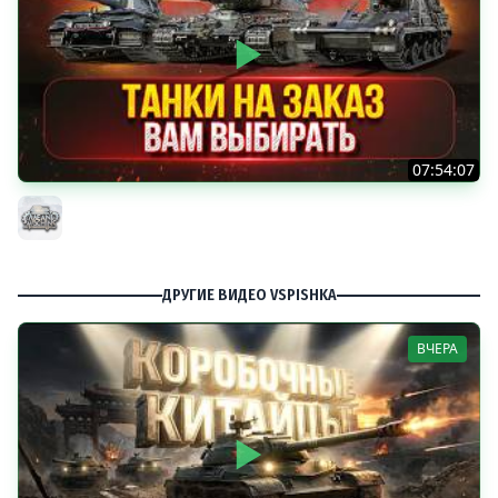
07:54:07
ТАНКИ НА ЗАКАЗ...ВАМ ВЫБИРАТЬ ● Мини-Гайды от
MeanMachins ● Подробности в Описании
MeanMachins
ДРУГИЕ ВИДЕО VSPISHKA
ВЧЕРА