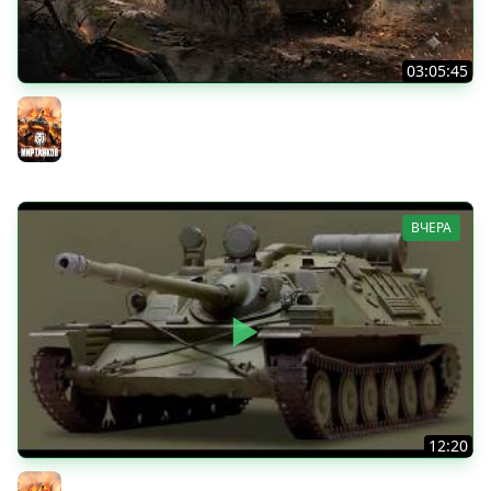
03:05:45
КИТАЙЧОКИ ИЗ КОРОБЧОНОК! 617Q и HSD-1
Мир танков
ВЧЕРА
12:20
Вспышка на "АСУ-85". Бой на 8 Фрагов в прямом эфире