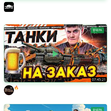
БИТВА ЗА MAUSEKONIG! — ВСЕГО 8 ЗАДАЧ ДО КОНЦА ●
Возвращение Сериала по ЛБЗ 3.0
Jove
ВЧЕРА
07:45:21
🔥ПЕННЫЕ ТАНКИ НА ЗАКАЗ! ● НАЛИВАЙ!
BEOWULF422
ВЧЕРА