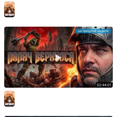
STRV 103B. САМАЯ БЕЗБАШЕННАЯ ПТ В ИГРЕ!
Мир танков
на прошлой неделе
02:44:01
Последний Думгай.
Мир танков