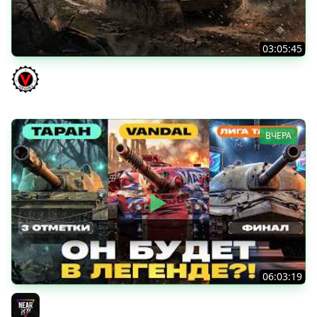
03:05:45
КИТАЙЧОКИ ИЗ КОРОБЧОНОК! 617Q и HSD-1
Vspishka
ВЧЕРА
06:03:19
VANDAL - ОН БУДЕТ В ЛЕГЕНДЕ?! + ТАРАН 3 ОТМЕТКИ +
ЛИГА ТАНКОВ: ФИНАЛ