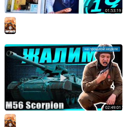
01:53:19
Cтрим по заказам! Зрители выбирают танки! Читайте
описание
Мир танков
на прошлой неделе
02:49:01
Продажный стрим! Крысятничество на Scorpion по
заказу Ozeron29