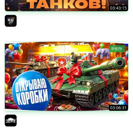
03:43:15
ДЕНЬ РОЖДЕНИЯ 2026! ТЕСТ-ДРАЙВ ТАНКОВ из КОРОБОК
[Попытка 2]
Near_You
ВЧЕРА
03:06:31
ОТКРЫВАЕМ КОРОБКИ НА ДЕНЬ РОЖДЕНИЯ МИРА ТАНКОВ
2026 ● Что Выпадет?
Jove