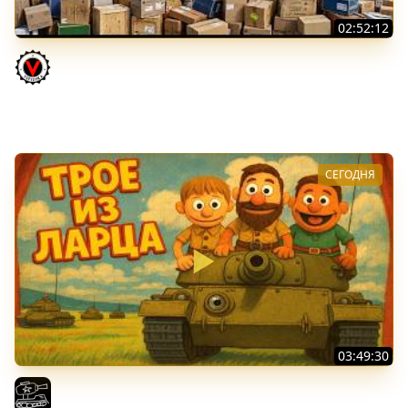
02:52:12
ТРИ НОВЫХ ТАНКА ИЗ КОРОБОК: Русский АЗУ, Китаец ТТ
и Мерк М6
Vspishka
СЕГОДНЯ
03:49:30
ТРОЕ ИЗ ЛАРЦА! Впервые в этом августе! (Мир Танков)
El COMENTANTE