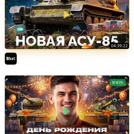
04:39:22
АСУ-85 — Советская Е 25 из Коробок!
Sh0tnik
ВЧЕРА