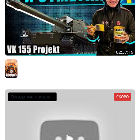
02:37:19
3 полоски на десятом шведе VK 155 projekt (Часть 8)
Осталось 6%
Мир танков
Ожидание начала...
СКОРО