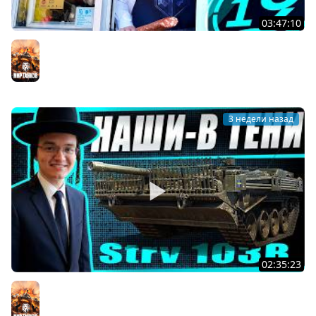
03:47:10
Cтрим по заказам! Зрители выбирают танки! Читайте
описание (Закрываю долги)
Мир танков
3 недели назад
02:35:23
Продажный стрим! Субботний вечер на STRV103B по
заказу Crizallis
Мир танков