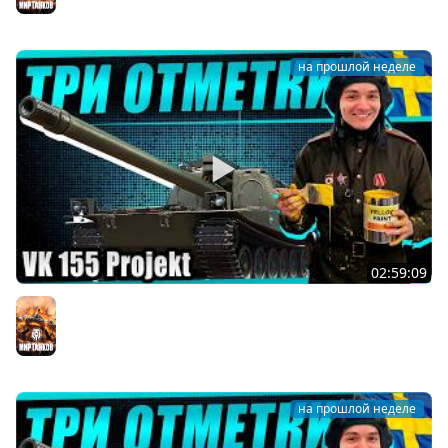
Мир танков
на прошлой неделе
02:59:09
Вышел на плато? 3 полоски на десятом шведе VK 155
projekt (Часть 9) Осталось 5%
Мир танков
на прошлой неделе