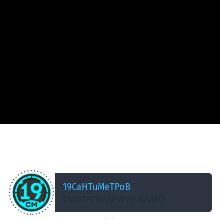
ДОБАВЛЕНО: В ПРОШЛОМ ГОДУ
Летим в золото! Натиск в компании субботних
танкистов (часть 2)
19CaHTuMeTPoB
СМОТРЕТЬ ДРУГИЕ ВИДЕО