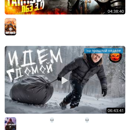
04:38:40
ЛБЗ 3.0 на Танкование ★ А-10
Мир танков
на прошлой неделе
06:43:41
31# Идём Домой 💀 The Long Dark 💀 333 день
Страдания