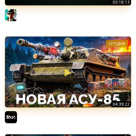
03:18:13
Новые коробки ★ Сборочный цех, глава 3 ★ МИР
ТАНКОВ
Gleborg
СЕГОДНЯ
04:39:22
АСУ-85 — Советская Е 25 из Коробок!
Sh0tnik