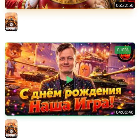
06:22:50
Трое из Ларца ★ С ДР НАША ИГРА
@ElComentanteOfficial @Kop3uHbl4
Мир танков
ВЧЕРА
04:06:46
ОТКРЫВАЕМ НОВЫЕ КОРОБКИ
Мир танков