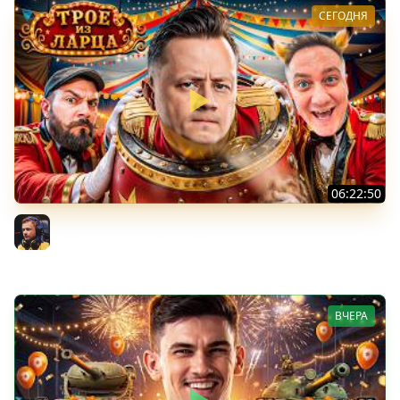
СЕГОДНЯ
06:22:50
Трое из Ларца ★ С ДР НАША ИГРА
@ElComentanteOfficial @Kop3uHbl4
Inspirer
ВЧЕРА