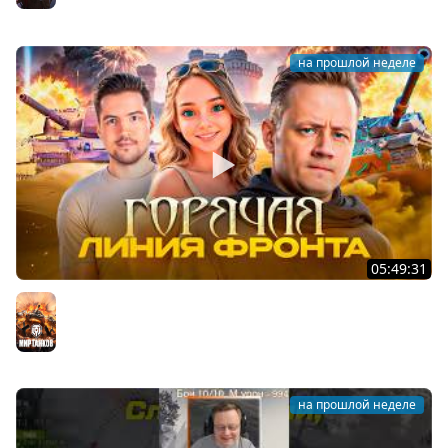
The Long Dark
на прошлой неделе
05:49:31
НОВАЯ ЛИНИЯ ФРОНТА ★ Взвод с ДемаКритом и
Пандочкой
Мир танков
на прошлой неделе