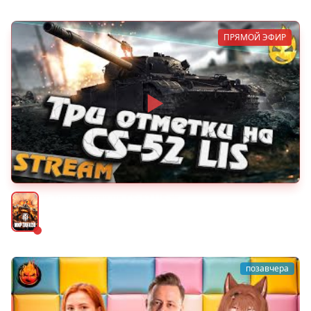
ПРЯМОЙ ЭФИР
★ Три отметки на CS-52 LIS ★
Мир танков
позавчера