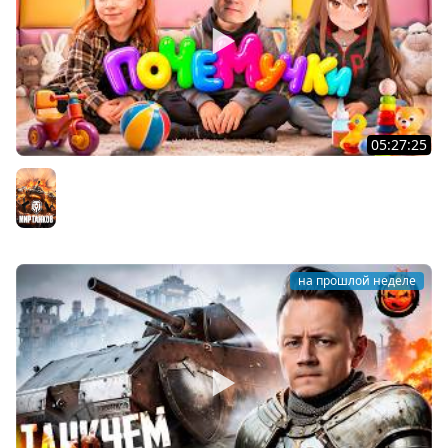
05:27:25
ПОЧЕМУЧКИ ★ Взвод с Киндер и Кукушкой
Мир танков
на прошлой неделе