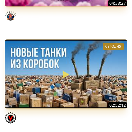
04:38:27
Моя Любимая ПТ-10 - TORNADE
Evil GrannY
СЕГОДНЯ
02:52:12
ТРИ НОВЫХ ТАНКА ИЗ КОРОБОК: Русский АЗУ, Китаец ТТ
и Мерк М6
Vspishka