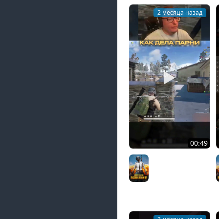
2 месяца назад
00:49
УТИ КАКОЙ ЗЛОЙ |
#voodoosh #pubg
PUBG