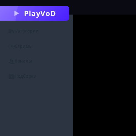
PlayVoD
Категории
Стримы
Каналы
Подборки