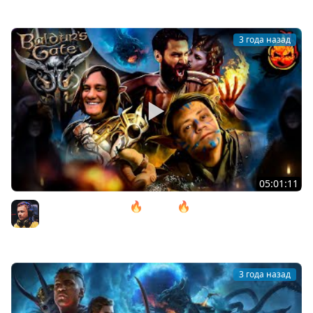
3 года назад
05:01:11
12# Baldur’s Gate 3 🔥 ACT lll 🔥 Дом Надежды
@ElComentanteOfficial и @Kop3uHbl4
Inspirer
3 года назад