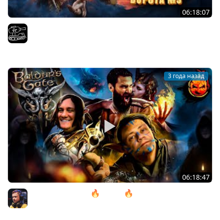
06:18:07
Проходим весь Baldur's Gate 3 | Часть 11. Играем с
@InspirerGames и@Kop3uHbl4
El COMENTANTE
3 года назад
06:18:47
11# Baldur’s Gate 3 🔥 ACT lll 🔥 Камень Горташа
@ElComentanteOfficial и @Kop3uHbl4
Inspirer