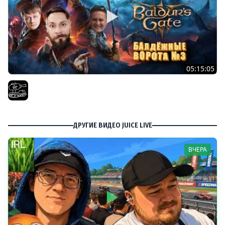
05:15:05
Проходим весь Baldur's Gate 3 | Часть 10. При участии
@InspirerGames хватит лутать! И @Kop3uHbl4
El COMENTANTE
ДРУГИЕ ВИДЕО JUICE LIVE
ВЧЕРА