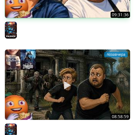
09:31:36
Скуф-патруль | IRL Cтрим от 01/08/2026
Разное
позавчера
08:58:59
Общение | Project Zomboid | Cтрим от 02/08/2026
Разное