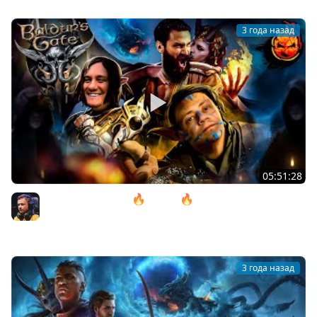
3 года назад
05:51:28
10# Baldur’s Gate 3 🔥 ACT lll 🔥 Почти в Аду
@ElComentanteOfficial и @Kop3uHbl4
Inspirer
3 года назад