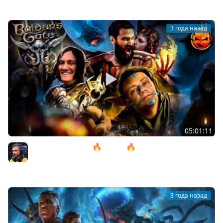
3 года назад
05:01:11
12# Baldur’s Gate 3 🔥 ACT lll 🔥 Дом Надежды
@ElComentanteOfficial и @Kop3uHbl4
Inspirer
3 года назад