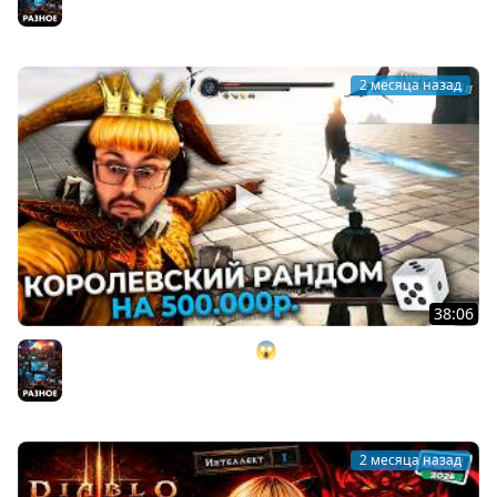
Разное
2 месяца назад
38:06
100% тотальный РАНДОМ 😱 НА 500.000 ₽. в Dark Souls
2 ► DS 2 Randomizer (#13)
Разное
2 месяца назад