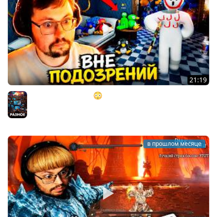
21:19
"ИДЕАЛЬНЫЙ ПЛАН" 😳 (но это не точно) ► MECCHA
CHAMELEON
Разное
в прошлом месяце