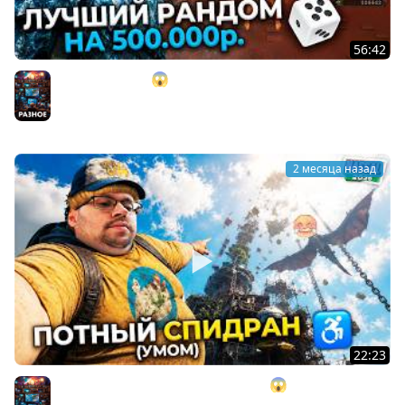
56:42
ОНО? GOD RUN!!! 😱 100% рандом на 500.000 ₽. в Dark
Souls 2 ► DS 2 Randomizer (#14)
Разное
2 месяца назад
22:23
Я заCПИДpaнил AБУ3AMИ — Only UP 😱 Но вот что
случилось... ► NASSAL 2026