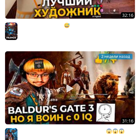
32:16
МАСТЕР МАСКИРОВКИ 😅 ► MECCHA CHAMELEON
(коопница)
Разное
2 недели назад
31:16
BALDUR'S GATE 3, но у меня 0 ИНТЕЛЛЕКТА 😱😱😱 ►
BG 3