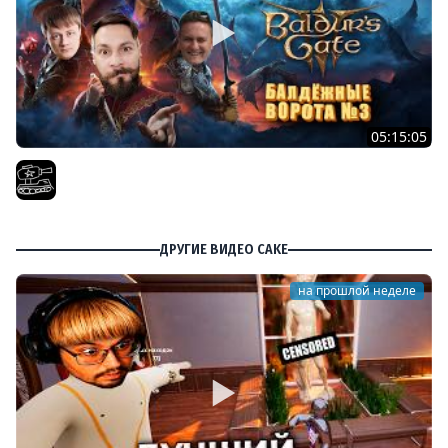
05:15:05
Проходим весь Baldur's Gate 3 | Часть 10. При участии
@InspirerGames хватит лутать! И @Kop3uHbl4
El COMENTANTE
ДРУГИЕ ВИДЕО CAKE
на прошлой неделе