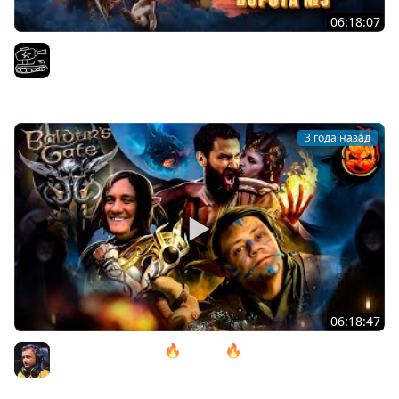
06:18:07
Проходим весь Baldur's Gate 3 | Часть 11. Играем с
@InspirerGames и@Kop3uHbl4
El COMENTANTE
3 года назад
06:18:47
11# Baldur’s Gate 3 🔥 ACT lll 🔥 Камень Горташа
@ElComentanteOfficial и @Kop3uHbl4
Inspirer