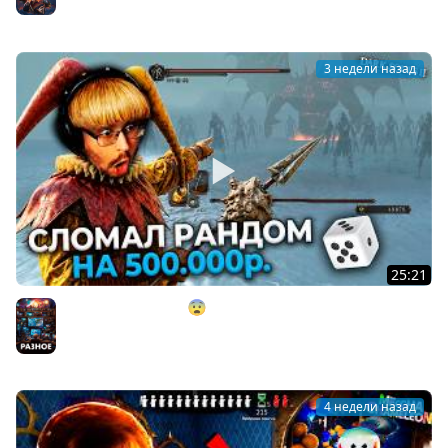
Baldurs's Gate
3 недели назад
25:21
СЛОМАЛ РАНДОМ?! 😨 НА 500.000 ₽. в Dark Souls 2 ►
DS 2 Randomizer (#15)
Разное
4 недели назад