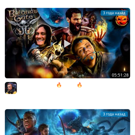
3 года назад
05:51:28
10# Baldur’s Gate 3 🔥 ACT lll 🔥 Почти в Аду
@ElComentanteOfficial и @Kop3uHbl4
Inspirer
3 года назад