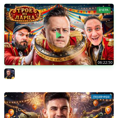
ВЧЕРА
06:22:50
Трое из Ларца ★ С ДР НАША ИГРА
@ElComentanteOfficial @Kop3uHbl4
Inspirer
позавчера