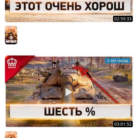
02:59:33
Этот Очень Харош
Мир танков
5 лет назад
03:01:52
Шесть % | 60TP