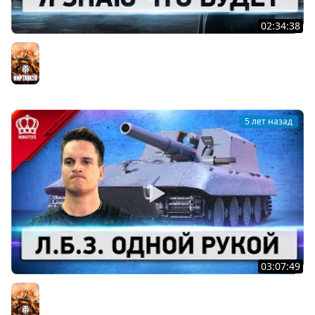
02:34:38
Черный Рынок - ВАНГУЕМ
Мир танков
5 лет назад
03:07:49
ТОП Л.Б.З. Одной Рукой (Я не шучу)
Мир танков