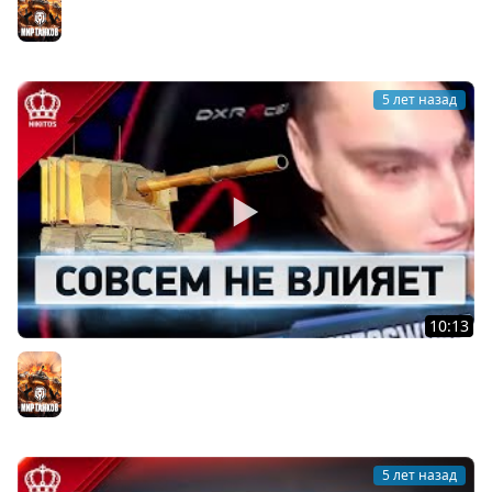
Мир танков
5 лет назад
10:13
World of Никитос #3
Мир танков
5 лет назад