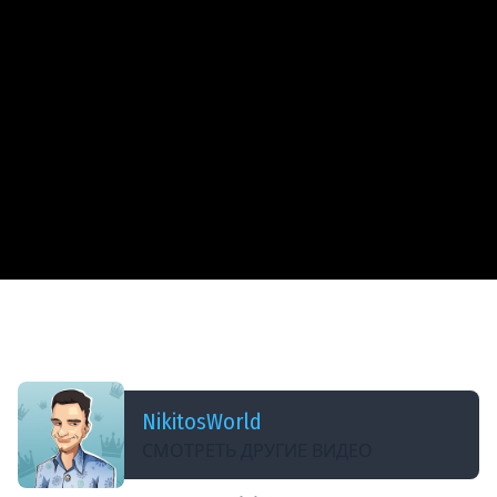
ДОБАВЛЕНО: 6 ЛЕТ НАЗАД
Объект 703 II - меня просто порвало | ТРИ
ОТМЕТКИ
NikitosWorld
СМОТРЕТЬ ДРУГИЕ ВИДЕО