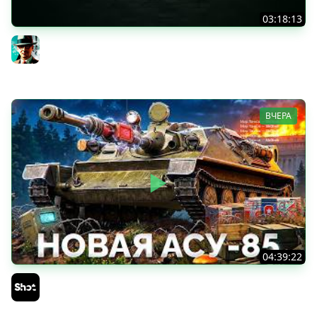
03:18:13
Новые коробки ★ Сборочный цех, глава 3 ★ МИР
ТАНКОВ
Gleborg
ВЧЕРА
04:39:22
АСУ-85 — Советская Е 25 из Коробок!
Sh0tnik