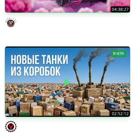
04:38:27
Моя Любимая ПТ-10 - TORNADE
Evil GrannY
ВЧЕРА
02:52:12
ТРИ НОВЫХ ТАНКА ИЗ КОРОБОК: Русский АЗУ, Китаец ТТ
и Мерк М6
Vspishka