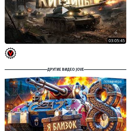
03:05:45
КИТАЙЧОКИ ИЗ КОРОБЧОНОК! 617Q и HSD-1
Vspishka
ДРУГИЕ ВИДЕО JOVE
позавчера