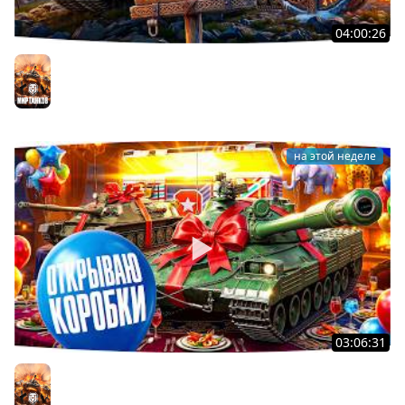
04:00:26
БИТВА ЗА MAUSEKONIG! — ВСЕГО 8 ЗАДАЧ ДО КОНЦА ●
Возвращение Сериала по ЛБЗ 3.0
Мир танков
на этой неделе
03:06:31
ОТКРЫВАЕМ КОРОБКИ НА ДЕНЬ РОЖДЕНИЯ МИРА ТАНКОВ
2026 ● Что Выпадет?