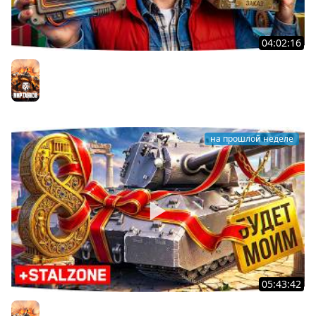
04:02:16
ВОСКРЕСНЫЕ ТАНКИ НА ЗАКАЗ ● Зрители Выбирают —
Джов Страдает ● Правила в Описании
Мир танков
на прошлой неделе
05:43:42
Я ХОЧУ MAUSEKONIG! — ОСТАЛОСЬ ВСЕГО 8 ЗАДАЧ ●