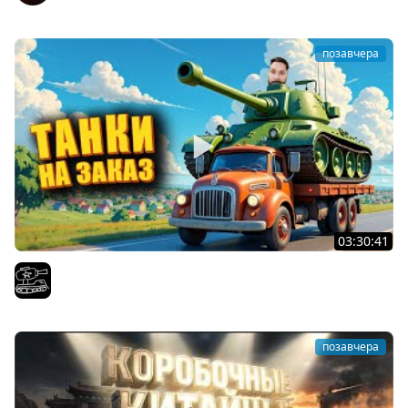
позавчера
03:30:41
Трезвый пятничный рандом. (Мир танков и ЗБЗ)
El COMENTANTE
позавчера