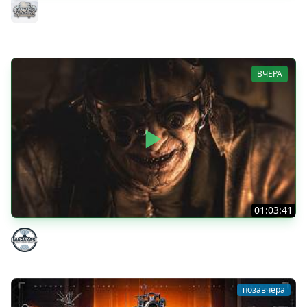
ТАНКИ НА ЗАКАЗ...ВАМ ВЫБИРАТЬ ● Субботнее Безумие
РУЛИТ ● Подробности в Описании
MeanMachins
ВЧЕРА
01:03:41
НЕ ИГРАЛ В ТАНКИ 8 МЕСЯЦЕВ
Marakasi
позавчера