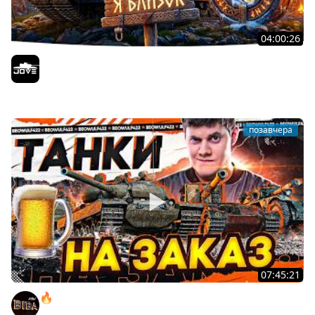
04:00:26
БИТВА ЗА MAUSEKONIG! — ВСЕГО 8 ЗАДАЧ ДО КОНЦА ●
Возвращение Сериала по ЛБЗ 3.0
Jove
позавчера
07:45:21
🔥ПЕННЫЕ ТАНКИ НА ЗАКАЗ! ● НАЛИВАЙ!
BEOWULF422