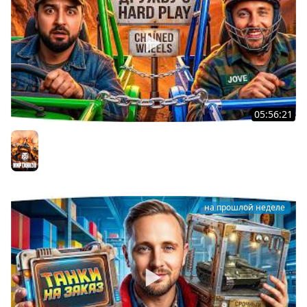
05:56:21
ДЖОВ И HARD PLAY ПРОВЕРЯЮТ ДРУЖБУ В CHAINED
WHEELS
Мир танков
на прошлой неделе