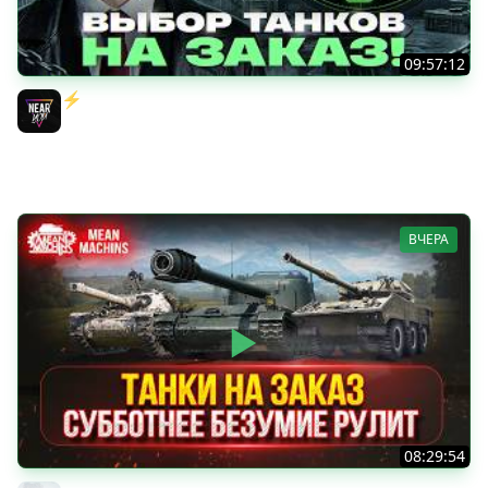
09:57:12
⚡️ИГРАЮ НА ВАШИХ ТАНКАХ НА ЗАКАЗ! [Правила В
Описании]
Near_You
ВЧЕРА
08:29:54