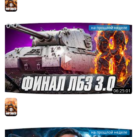
Джов и Финальные ЛБЗ 3.0 [32]
Мир танков
на прошлой неделе
06:25:01
Я ХОЧУ MAUSEKONIG! — ДЖОВ ДЕЛАЕТ ЛБЗ 3.0 ●
Осталось 8 задач до конца [Серия 31]
Мир танков
на прошлой неделе