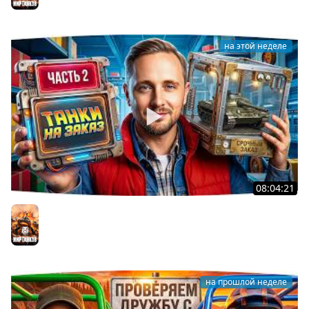
Мир танков
на этой неделе
08:04:21
ДОКАТЫВАЮ ТАНКИ НА ЗАКАЗ ● Зрители Выбирают —
Джов Страдает ● Правила в Описании
Мир танков
на прошлой неделе