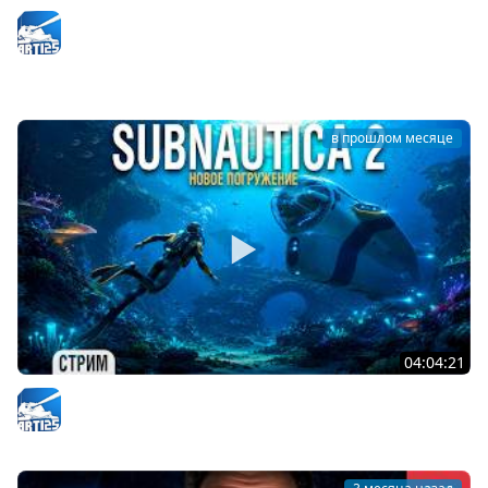
Subnautica 2 - Головастик - наш новый транспорт #3
Arti25
в прошлом месяце
04:04:21
Subnautica 2 - Начало нового погружения #1
Arti25