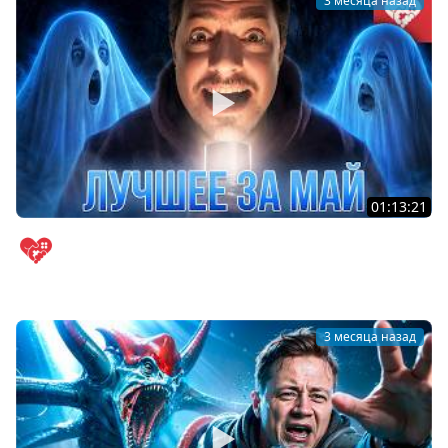
3 месяца назад
01:13:21
Ловлю призраков в Phasmophobia и отмечаю день
рождения канала | Лучшее за май
WELOVEGAMES
3 месяца назад