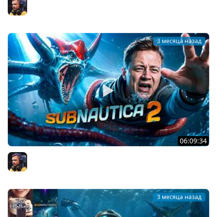
Subnautica 2 — Инопланетные технологии
Inspirer
3 месяца назад
06:09:34
Subnautica 2 — Депо Головастиков
Inspirer
3 месяца назад