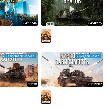
04:51:46
04:40:25
Плывём в УТОПИЮ #9
АРТА - ОХОТНИК
Мир танков
на прошлой неделе
2 недели назад
13:30
02:39:02
ОНЧИЛОСЬ ИМЕННО ТАК
ВЫВЕЛ на прогулку OTAC МТ-58
ков
Мир танков