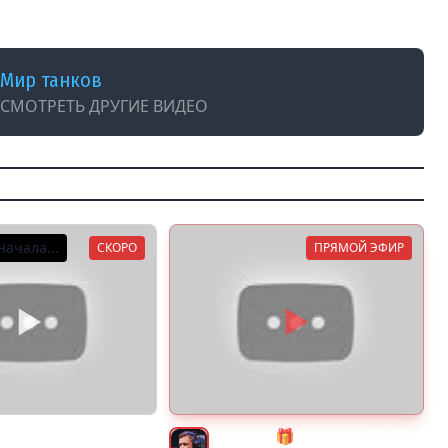
]
Мир танков
СМОТРЕТЬ ДРУГИЕ ВИДЕО
ачала...
СКОРО
ПРЯМОЙ ЭФИР
ки на десятом шведе
JOVE26NY 🎁 БЕСКОНЕЧНЫЙ