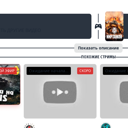
а АРТЕ и не только [работает заказ музыки
ТЬ ДРУГИЕ ВИДЕО
Показать описание
ПОХОЖИЕ СТРИМЫ
Ожидание начала...
Ожидание н
ОЙ ЭФИР
СКОРО
-52 LIS ★
Заставь Гранни Страдать! (Или
3 полос