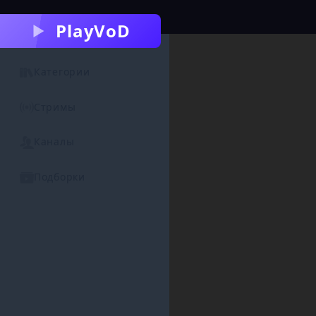
PlayVoD
Категории
Стримы
Каналы
Подборки