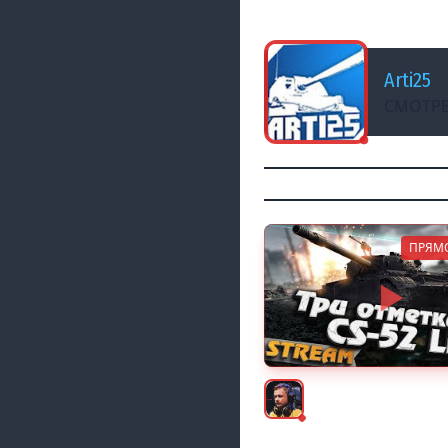
Вечерний СТРИМ н
Arti25
СМОТРЕ
ПРЯМ
★ Три отметки на CS
Inspirer