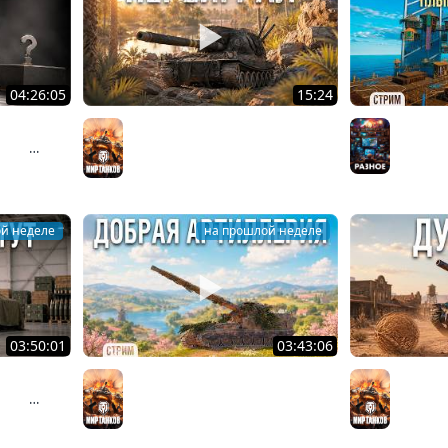
04:26:05
15:24
ШИМ
СЫГРАЛ как ниндзя на АРТЕ
RAFT - 
Мир танков
Разное
ти в
й неделе
на прошлой неделе
03:50:01
03:43:06
ШИМ
САМАЯ ЛУЧШАЯ И ДОБРАЯ АРТА
ВСЁ ЗАК
Мир тан
ти в
в МИРЕ ТАНКОВ
Мир танков