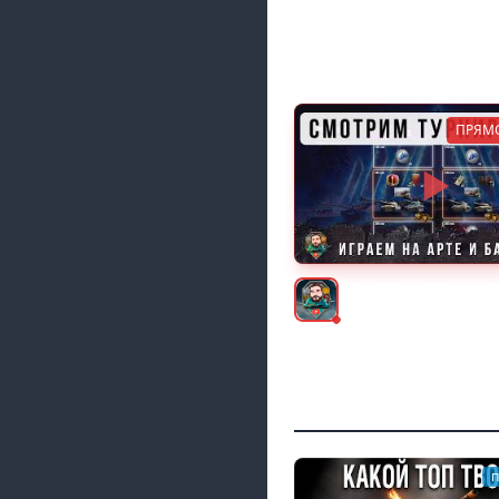
ПРЯМ
Смотрим Турнир Игра
и FV4005 World of T
Johniq
п