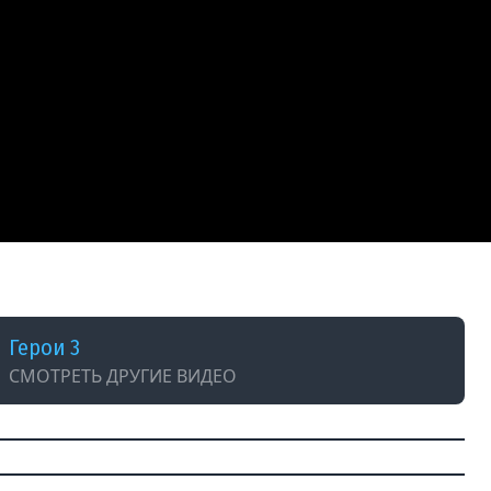
: HotA
Герои 3
СМОТРЕТЬ ДРУГИЕ ВИДЕО