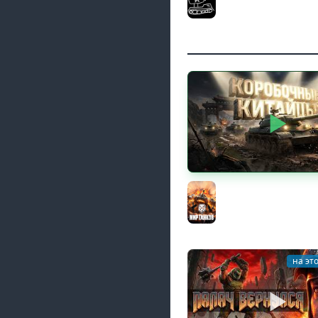
(Мир танков и ЗБЗ)
El COMENTANTE
КИТАЙЧОКИ ИЗ КОРО
617Q и HSD-1
Мир танков
на эт