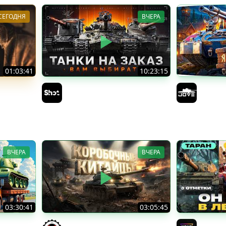
СЕГОДНЯ
ВЧЕРА
01:03:41
10:23:15
 МЕСЯЦЕВ
ТАНКИ на ЗАКАЗ — Смотрите
БИТВА З
Описание Стрима
8 ЗАДАЧ
Sh0tnik
Jove
Возвращ
3.0
ВЧЕРА
ВЧЕРА
03:30:41
03:05:45
рандом.
КИТАЙЧОКИ ИЗ КОРОБЧОНОК!
VANDAL -