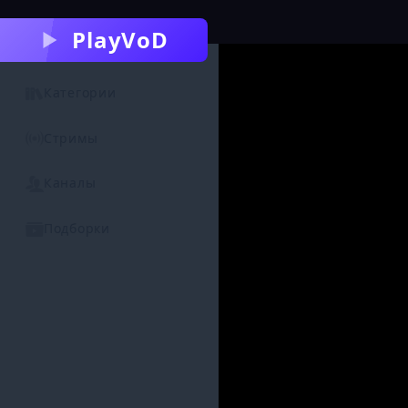
PlayVoD
Категории
Стримы
Каналы
Подборки