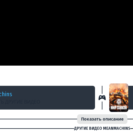
 ГОДУ
ь на Битву Блогеров 2025? Совет от MeanMac
hins
Ь ДРУГИЕ ВИДЕО
Показать описание
ДРУГИЕ ВИДЕО MEANMACHINS