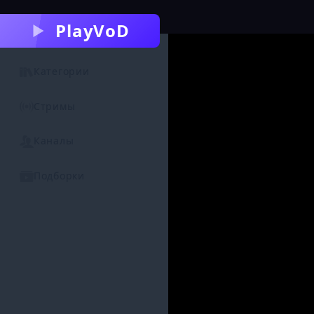
PlayVoD
Категории
Стримы
Каналы
Подборки