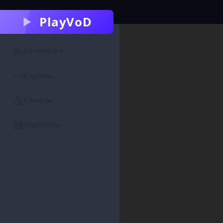
PlayVoD
Категории
Стримы
Каналы
Подборки