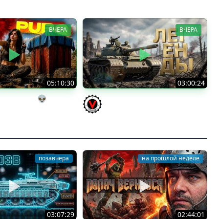
ВЧЕРА
ВЧЕРА
05:10:30
03:00:24
ы на выгуле👽
ЛЕГЕНДАРНЫЕ ПРЕМИУМ ТАНКИ.
a (Мозолька)
Бориска, КВ-5 и другие
Vspishka
позавчера
на прошлой неделе
03:07:29
02:44:01