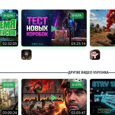
ВЧЕРА
ВЧЕРА
02:32:05
03:25:14
айн без
Тест Новых Танков из Коробок
Танкист
Юша PROТанки
Mozol6k
ков и ЗБЗ.
ДРУГИЕ ВИДЕО VSPISHKA
ВЧЕРА
ВЧЕРА
03:00:24
02:05:47