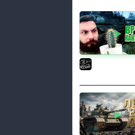
Поедаю кактусы онл
регистрации. Мир Тан
El COMENTANTE