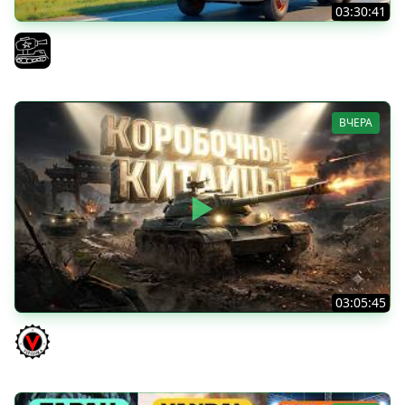
03:30:41
Трезвый пятничный рандом. (Мир танков и ЗБЗ)
El COMENTANTE
ВЧЕРА
03:05:45
КИТАЙЧОКИ ИЗ КОРОБЧОНОК! 617Q и HSD-1
Vspishka