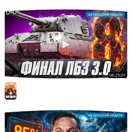
на прошлой неделе
06:25:01
Я ХОЧУ MAUSEKONIG! — ДЖОВ ДЕЛАЕТ ЛБЗ 3.0 ●
Осталось 8 задач до конца [Серия 31]
Мир танков
на прошлой неделе