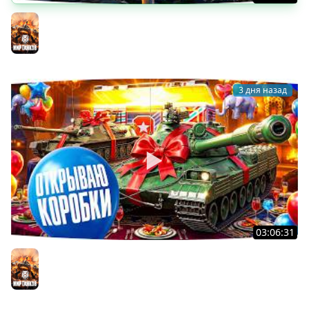
БИТВА ЗА MAUSEKONIG! — ВСЕГО 8 ЗАДАЧ ДО КОНЦА ●
Возвращение Сериала по ЛБЗ 3.0
Мир танков
3 дня назад
03:06:31
ОТКРЫВАЕМ КОРОБКИ НА ДЕНЬ РОЖДЕНИЯ МИРА ТАНКОВ
2026 ● Что Выпадет?
Мир танков