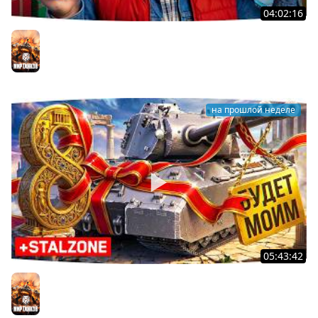
04:02:16
ВОСКРЕСНЫЕ ТАНКИ НА ЗАКАЗ ● Зрители Выбирают —
Джов Страдает ● Правила в Описании
Мир танков
на прошлой неделе
05:43:42
Я ХОЧУ MAUSEKONIG! — ОСТАЛОСЬ ВСЕГО 8 ЗАДАЧ ●
Джов и Финальные ЛБЗ 3.0 [32]
Мир танков