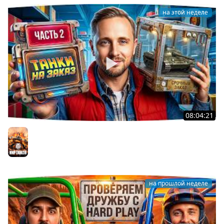
на этой неделе
08:04:21
ДОКАТЫВАЮ ТАНКИ НА ЗАКАЗ ● Зрители Выбирают —
Джов Страдает ● Правила в Описании
Мир танков
на прошлой неделе