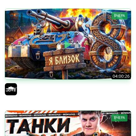
ВЧЕРА
04:00:26
БИТВА ЗА MAUSEKONIG! — ВСЕГО 8 ЗАДАЧ ДО КОНЦА ●
Возвращение Сериала по ЛБЗ 3.0
Jove
ВЧЕРА