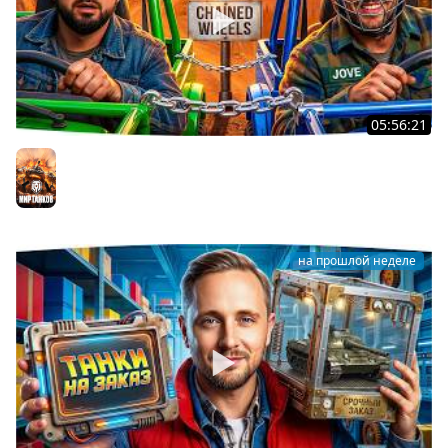
05:56:21
ДЖОВ И HARD PLAY ПРОВЕРЯЮТ ДРУЖБУ В CHAINED
WHEELS
Мир танков
на прошлой неделе