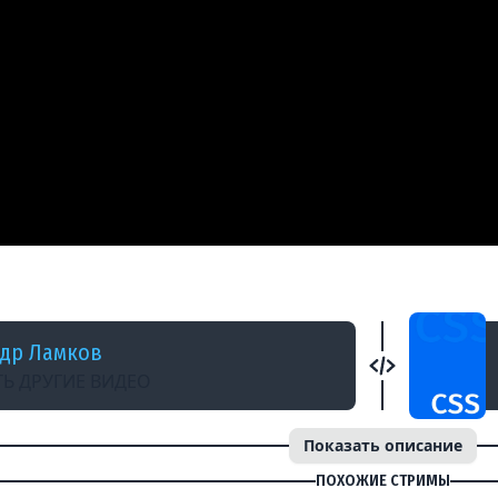
АД
иложения | React, Vite, HTML, CSS
др Ламков
Ь ДРУГИЕ ВИДЕО
Показать описание
ПОХОЖИЕ СТРИМЫ