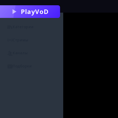
PlayVoD
Категории
Стримы
Каналы
Подборки