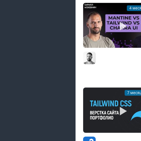
4 мес
Создатель Mantine: 
появилась UI библиот
млн загрузок в неде
Виталий Ртищев #81
7 меся
Вёрстка сайта на Tai