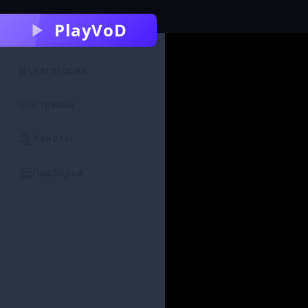
PlayVoD
Категории
Стримы
Каналы
Подборки