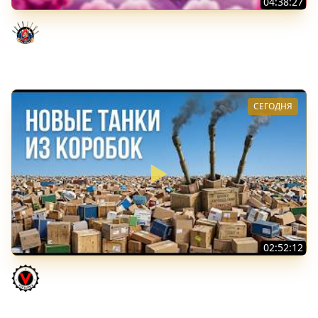
04:38:27
Моя Любимая ПТ-10 - TORNADE
Evil GrannY
СЕГОДНЯ
02:52:12
ТРИ НОВЫХ ТАНКА ИЗ КОРОБОК: Русский АЗУ, Китаец ТТ
и Мерк М6
Vspishka