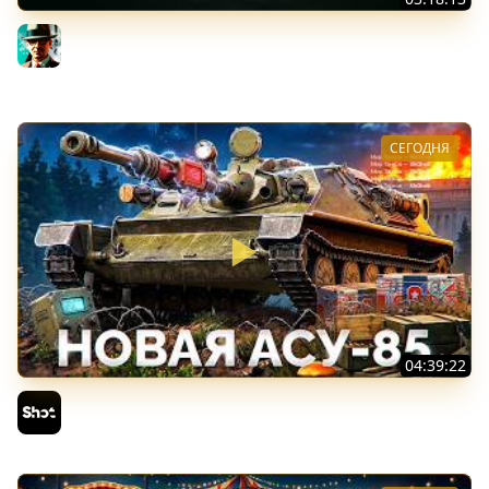
Новые коробки ★ Сборочный цех, глава 3 ★ МИР
ТАНКОВ
Gleborg
СЕГОДНЯ
04:39:22
АСУ-85 — Советская Е 25 из Коробок!
Sh0tnik