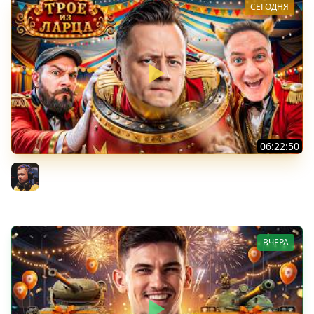
СЕГОДНЯ
06:22:50
Трое из Ларца ★ С ДР НАША ИГРА
@ElComentanteOfficial @Kop3uHbl4
Inspirer
ВЧЕРА