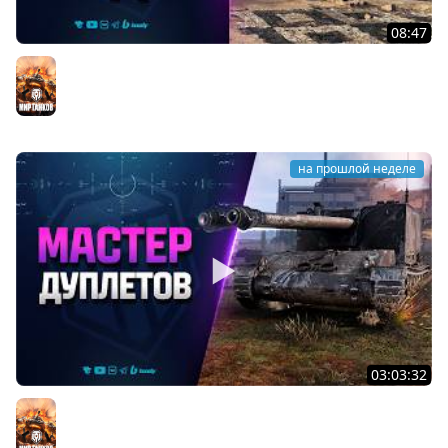
08:47
Разрабы Родили Чудо - Type 71
Мир танков
на прошлой неделе
03:03:32
Мастер Дуплетов
Мир танков