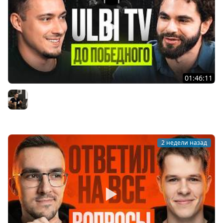
01:46:11
Ulbi TV: шесть лет за кадром, цена качества и будущее
IT
Владилен Минин
2 недели назад