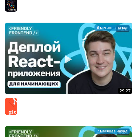
отбор)
Разное
6 месяцев назад
29:27
Как задеплоить React-приложение на GitHub Pages
Git
7 месяцев назад