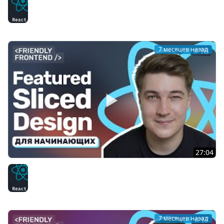
хватает useReducer, useState и useContext
React
7 месяцев назад
27:04
Архитектура React-приложения. Как структурировать
проект. Методология Featured-Sliced Design
React
7 месяцев назад