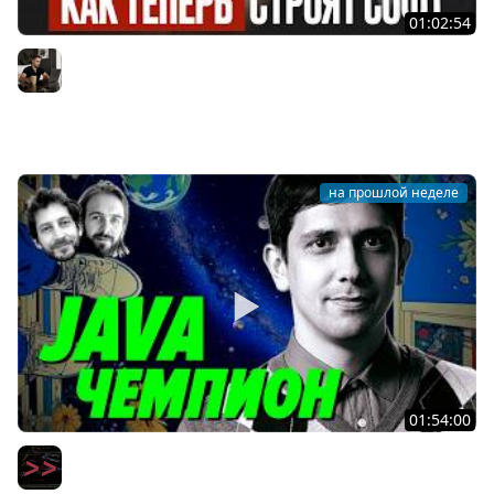
01:02:54
AI-инженерия с нуля — Полный гайд для разработчика
[2026]
Владилен Минин
на прошлой неделе
01:54:00
Ты ничего не знаешь про Java по сравнению с ним —
Тагир Валеев — Мы обречены