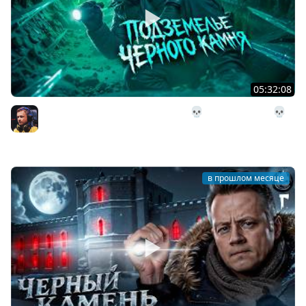
05:32:08
28# Подземелье Чёрного Камня 💀 The Long Dark 💀
303 день Страдания
Inspirer
в прошлом месяце