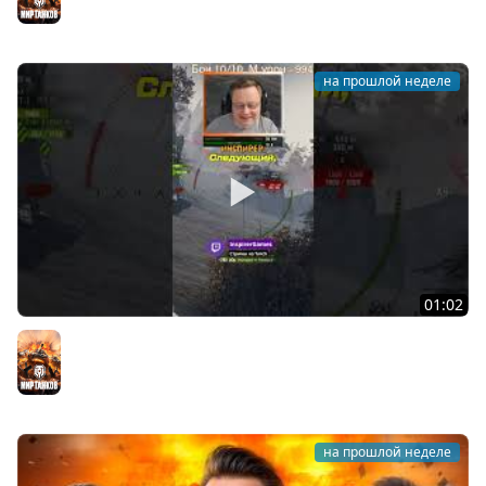
Мир танков
на прошлой неделе
01:02
Взвод фаербёрдов унижает рандом!
Мир танков
на прошлой неделе