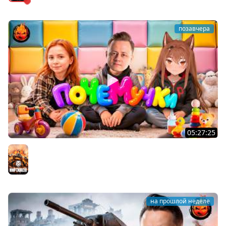
позавчера
05:27:25
ПОЧЕМУЧКИ ★ Взвод с Киндер и Кукушкой
Мир танков
на прошлой неделе