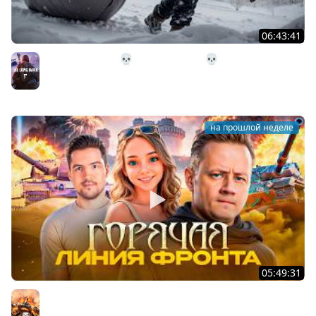
06:43:41
31# Идём Домой 💀 The Long Dark 💀 333 день
Страдания
The Long Dark
на прошлой неделе
05:49:31
НОВАЯ ЛИНИЯ ФРОНТА ★ Взвод с ДемаКритом и
Пандочкой