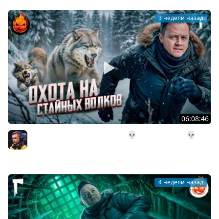
3 недели назад
06:08:46
29# Охота на стайных волков 💀 The Long Dark 💀 314
день Страдания
Inspirer
4 недели назад