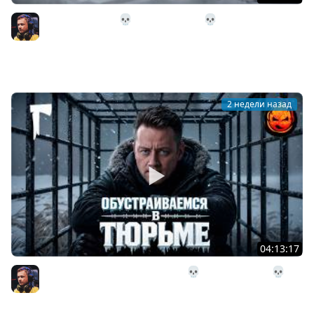
31# Идём Домой 💀 The Long Dark 💀 333 день
Страдания
Inspirer
2 недели назад
04:13:17
30# Обустраиваемся в Тюрьме 💀 The Long Dark 💀 322
день Страдания
Inspirer