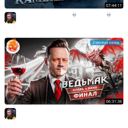
07:44:11
27# Поход в Чёрный Камень 💀 The Long Dark 💀 291
день Страдания
Inspirer
2 месяца назад
06:31:36
25# ВЕДЬМАК 3 ★ КРОВЬ И ВИНО ★ ФИНАЛ СЮЖЕТА
Inspirer