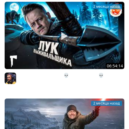
2 месяца назад
06:54:14
26# Лук Выживальщика 💀 The Long Dark 💀 282 день
Страдания
Inspirer
2 месяца назад