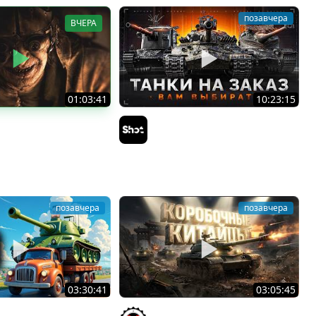
позавчера
ВЧЕРА
01:03:41
10:23:15
Л В ТАНКИ 8 МЕСЯЦЕВ
ТАНКИ на ЗАКАЗ — Смотрите
i
Описание Стрима
Sh0tnik
позавчера
позавчера
03:30:41
03:05:45
 пятничный рандом.
КИТАЙЧОКИ ИЗ КОРОБЧОНОК!