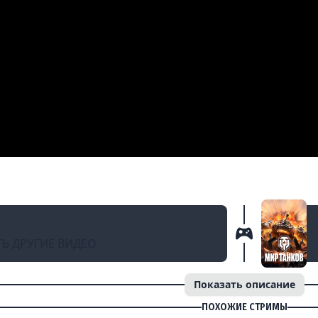
НАЗАД
СТЕРОВ ● #МарафонЖиви [День 86]
Ь ДРУГИЕ ВИДЕО
Показать описание
ПОХОЖИЕ СТРИМЫ