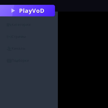
PlayVoD
Категории
Стримы
Каналы
Подборки