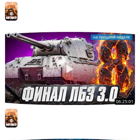
Я ХОЧУ MAUSEKONIG! — ОСТАЛОСЬ ВСЕГО 8 ЗАДАЧ ●
Джов и Финальные ЛБЗ 3.0 [32]
Мир танков
на прошлой неделе
06:25:01
Я ХОЧУ MAUSEKONIG! — ДЖОВ ДЕЛАЕТ ЛБЗ 3.0 ●
Осталось 8 задач до конца [Серия 31]
Мир танков