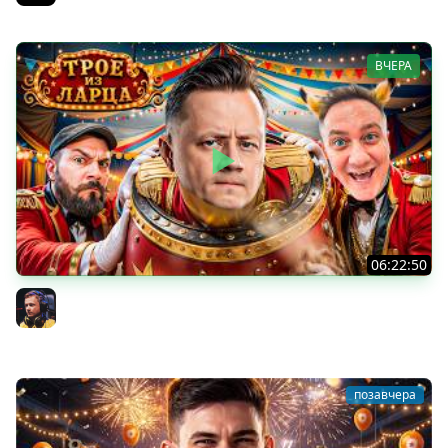
ВЧЕРА
06:22:50
Трое из Ларца ★ С ДР НАША ИГРА
@ElComentanteOfficial @Kop3uHbl4
Inspirer
позавчера