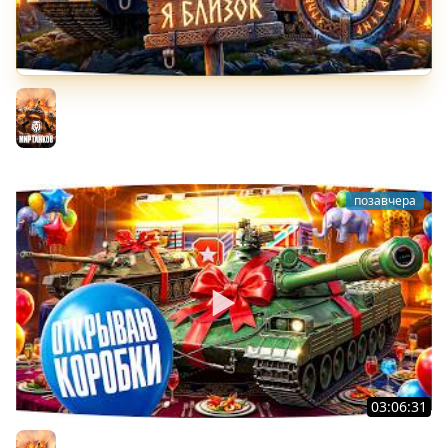
БИТВА ЗА MAUSEKONIG! — ВСЕГО 8 ЗАДАЧ ДО КОНЦА ●
Возвращение Сериала по ЛБЗ 3.0
Мир танков
позавчера
03:06:31
ОТКРЫВАЕМ КОРОБКИ НА ДЕНЬ РОЖДЕНИЯ МИРА ТАНКОВ