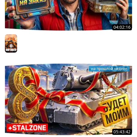
04:02:16
ВОСКРЕСНЫЕ ТАНКИ НА ЗАКАЗ ● Зрители Выбирают —
Джов Страдает ● Правила в Описании
Мир танков
на прошлой неделе
05:43:42