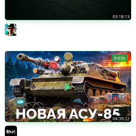
03:18:13
Новые коробки ★ Сборочный цех, глава 3 ★ МИР
ТАНКОВ
Gleborg
ВЧЕРА
04:39:22
АСУ-85 — Советская Е 25 из Коробок!
Sh0tnik