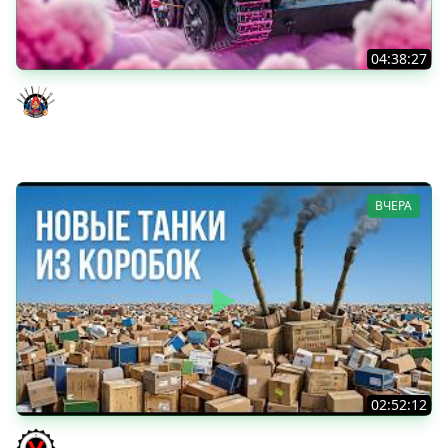
04:38:27
Моя Любимая ПТ-10 - TORNADE
Evil GrannY
ВЧЕРА
02:52:12
ТРИ НОВЫХ ТАНКА ИЗ КОРОБОК: Русский АЗУ, Китаец ТТ