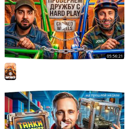
05:56:21
ДЖОВ И HARD PLAY ПРОВЕРЯЮТ ДРУЖБУ В CHAINED
WHEELS
Мир танков
на прошлой неделе