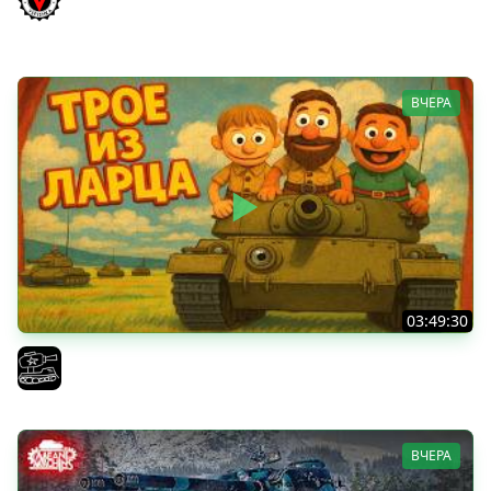
и Мерк М6
Vspishka
ВЧЕРА
03:49:30
ТРОЕ ИЗ ЛАРЦА! Впервые в этом августе! (Мир Танков)
El COMENTANTE
ВЧЕРА