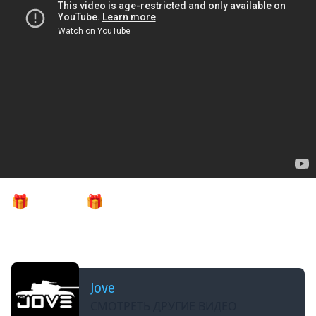
ДОБАВЛЕНО: 10 МЕСЯЦЕВ НАЗАД
🎁JOVE25WT🎁 ВПЕРВЫЕ В ЖИЗНИ! ● ДЖОВ
ПОТЕЕТ В «ЛЕГЕНДУ» НАТИСКА ● Это Даже Хуже
Трех Отметок!
Jove
СМОТРЕТЬ ДРУГИЕ ВИДЕО