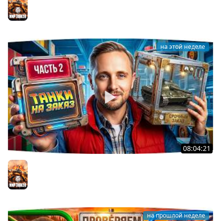
2026 ● Что Выпадет?
Мир танков
на этой неделе
08:04:21
ДОКАТЫВАЮ ТАНКИ НА ЗАКАЗ ● Зрители Выбирают —
Джов Страдает ● Правила в Описании
Мир танков
на прошлой неделе