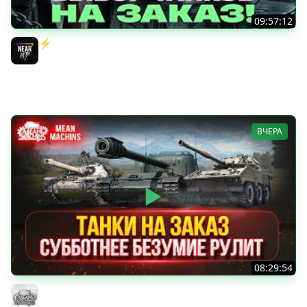
09:57:12
⚡️ИГРАЮ НА ВАШИХ ТАНКАХ НА ЗАКАЗ! [Правила В
Описании]
Near_You
ВЧЕРА
08:29:54
ТАНКИ НА ЗАКАЗ...ВАМ ВЫБИРАТЬ ● Субботнее Безумие
РУЛИТ ● Подробности в Описании