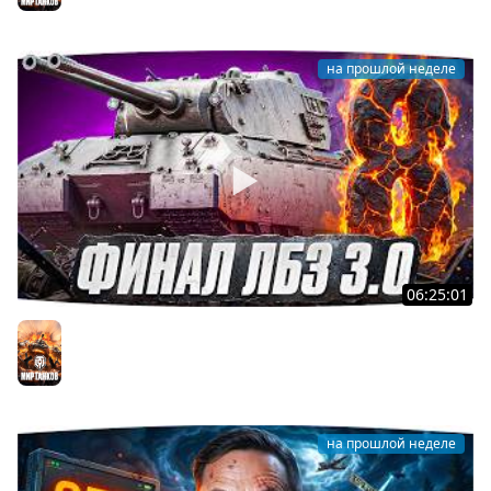
на прошлой неделе
06:25:01
Я ХОЧУ MAUSEKONIG! — ДЖОВ ДЕЛАЕТ ЛБЗ 3.0 ●
Осталось 8 задач до конца [Серия 31]
Мир танков
на прошлой неделе