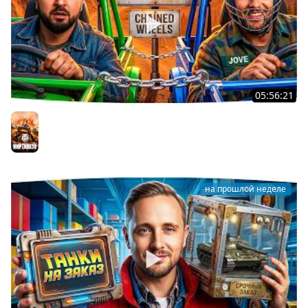
05:56:21
ДЖОВ И HARD PLAY ПРОВЕРЯЮТ ДРУЖБУ В CHAINED
WHEELS
Мир танков
на прошлой неделе