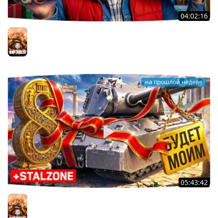
04:02:16
ВОСКРЕСНЫЕ ТАНКИ НА ЗАКАЗ ● Зрители Выбирают —
Джов Страдает ● Правила в Описании
Мир танков
на прошлой неделе
05:43:42
Я ХОЧУ MAUSEKONIG! — ОСТАЛОСЬ ВСЕГО 8 ЗАДАЧ ●
Джов и Финальные ЛБЗ 3.0 [32]
Мир танков