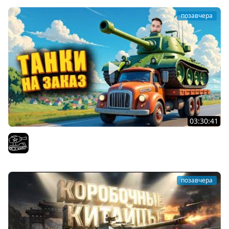
позавчера
03:30:41
Трезвый пятничный рандом. (Мир танков и ЗБЗ)
El COMENTANTE
позавчера