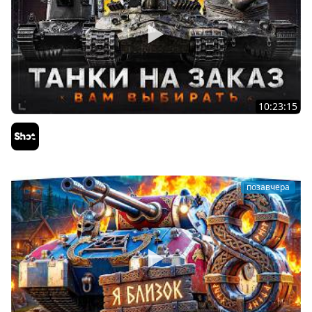
10:23:15
ТАНКИ на ЗАКАЗ — Смотрите Описание Стрима
Sh0tnik
позавчера