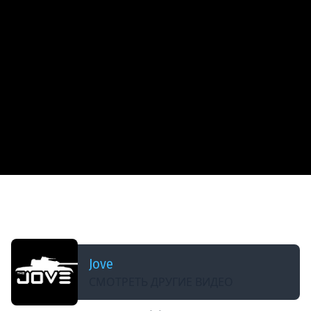
ДОБАВЛЕНО: В ПРОШЛОМ ГОДУ
ФИНАЛ БИТВЫ МЕЖДУ ДЖОВОМ И ЛЕВШОЙ ●
«Кто Быстрее Возьмет Отметку?» ● Серия 5
Jove
СМОТРЕТЬ ДРУГИЕ ВИДЕО