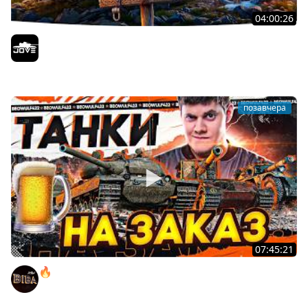
04:00:26
БИТВА ЗА MAUSEKONIG! — ВСЕГО 8 ЗАДАЧ ДО КОНЦА ●
Возвращение Сериала по ЛБЗ 3.0
Jove
позавчера
07:45:21
🔥ПЕННЫЕ ТАНКИ НА ЗАКАЗ! ● НАЛИВАЙ!
BEOWULF422