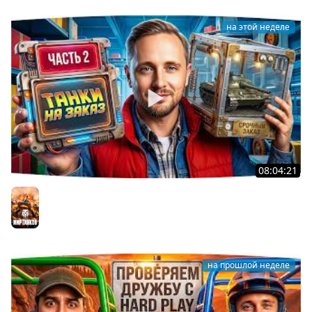
на этой неделе
08:04:21
ДОКАТЫВАЮ ТАНКИ НА ЗАКАЗ ● Зрители Выбирают —
Джов Страдает ● Правила в Описании
Мир танков
на прошлой неделе