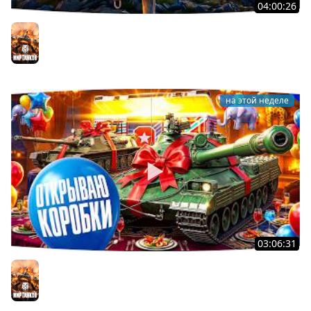
04:00:26
БИТВА ЗА MAUSEKONIG! — ВСЕГО 8 ЗАДАЧ ДО КОНЦА ●
Возвращение Сериала по ЛБЗ 3.0
Мир танков
на этой неделе
03:06:31
ОТКРЫВАЕМ КОРОБКИ НА ДЕНЬ РОЖДЕНИЯ МИРА ТАНКОВ
2026 ● Что Выпадет?
Мир танков