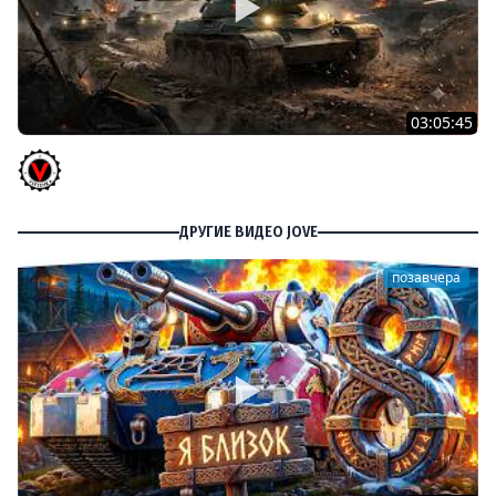
03:05:45
КИТАЙЧОКИ ИЗ КОРОБЧОНОК! 617Q и HSD-1
Vspishka
ДРУГИЕ ВИДЕО JOVE
позавчера