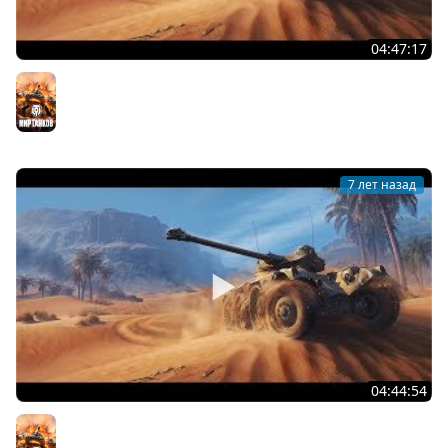
04:47:17
? Последний шанс! Успеем!? Добиваем Этап 9! Заказ
танков! [SuvorovTV]
Мир танков
7 лет назад
04:44:54
? Марафон день 9 Этап 9! Заказ танков! [SuvorovTV]
Мир танков