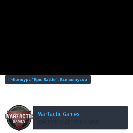
Конкурс "Epic Battle". Все выпуски
ДОБАВЛЕНО: 8 ЛЕТ НАЗАД
EpicBattle #164: BaNaNaS__ / E 25
WarTactic Games
СМОТРЕТЬ ДРУГИЕ ВИДЕО