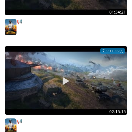
01:34:21
📢 854 место. Генерал на Весеннем вызове!
PUBG
7 лет назад
02:15:15
📢 1503 место. Генерал на Весеннем вызове! Берём 30
лвл [SuvorovTV]