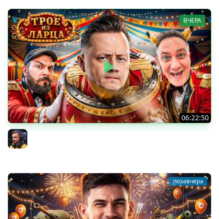
ВЧЕРА
06:22:50
Трое из Ларца ★ С ДР НАША ИГРА
@ElComentanteOfficial @Kop3uHbl4
Inspirer
позавчера