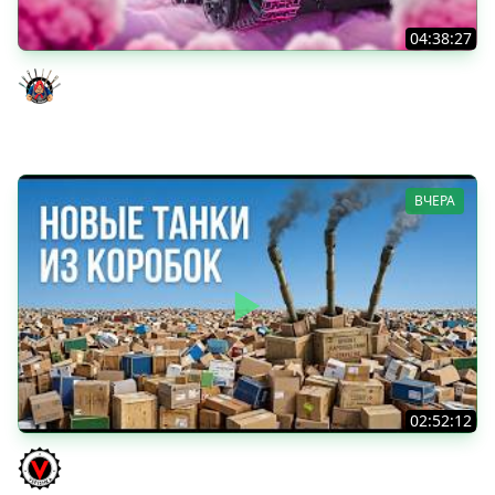
04:38:27
Моя Любимая ПТ-10 - TORNADE
Evil GrannY
ВЧЕРА
02:52:12
ТРИ НОВЫХ ТАНКА ИЗ КОРОБОК: Русский АЗУ, Китаец ТТ
и Мерк М6