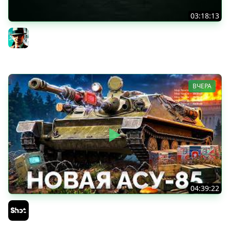
03:18:13
Новые коробки ★ Сборочный цех, глава 3 ★ МИР
ТАНКОВ
Gleborg
ВЧЕРА
04:39:22
АСУ-85 — Советская Е 25 из Коробок!
Sh0tnik