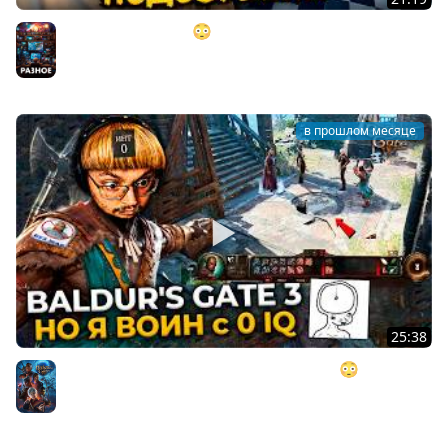
"ИДЕАЛЬНЫЙ ПЛАН" 😳 (но это не точно) ► MECCHA
CHAMELEON
Разное
в прошлом месяце
25:38
BALDUR'S GATE 3, но у меня 0 ИНТЕЛЛЕКТА 😳 ►
postNASSAL 2026
Baldurs's Gate