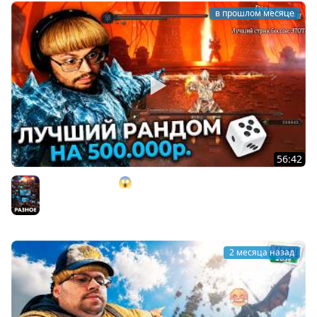
в прошлом месяце
56:42
ОНО? GOD RUN!!! 😱 100% рандом на 500.000 ₽. в Dark
Souls 2 ► DS 2 Randomizer (#14)
Разное
2 месяца назад