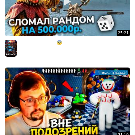
25:21
СЛОМАЛ РАНДОМ?! 😨 НА 500.000 ₽. в Dark Souls 2 ►
DS 2 Randomizer (#15)
Разное
4 недели назад
21:19