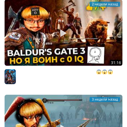
2 недели назад
31:16
BALDUR'S GATE 3, но у меня 0 ИНТЕЛЛЕКТА 😱😱😱 ►
BG 3
Baldurs's Gate
3 недели назад