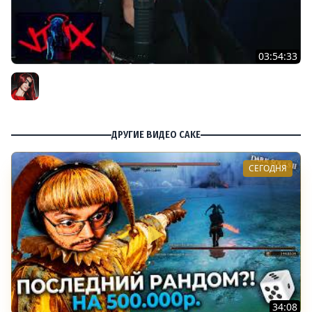
03:54:33
[СТРИМ] ИГРОВЫЕ НОВОСТИ | ДАЛЕЕ УТРЕННИЙ ELDEN
RING NIGHTREIGN С IRIS | 03.06.25
BRM
ДРУГИЕ ВИДЕО CAKE
СЕГОДНЯ
34:08