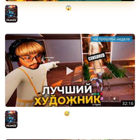
ПОСЛЕДНИЙ РАНДОМ?! 😱 НА 500.000 ₽. в Dark Souls 2
► DS 2 Randomizer (#16)
Разное
на прошлой неделе
32:16
МАСТЕР МАСКИРОВКИ 😅 ► MECCHA CHAMELEON
(коопница)
Разное