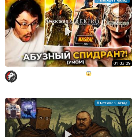
7 месяцев назад
01:03:09
Я Заспидpaнил AБУ3АМИ Souls'ы 😱 И вот что вышло...
► NASRAL 2025 (DS 3, Sekiro, Elden Ring)
Cake
8 месяцев назад