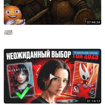
07:44:34
Сжимаем кольцо | ELDEN RING NIGHTREIGN | Cтрим от
04/12/2025
Juice Live
9 месяцев назад
01:14:13