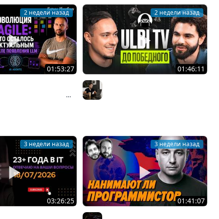
2 недели назад
2 недели назад
01:53:27
01:46:11
азбаев о взлёте и
Ulbi TV: шесть лет за кадром,
Agile: почему Scrum
цена качества и будущее IT
Организованное программирование | Кирилл Мокевнин
Владилен Минин
 индустрию и что
дит сейчас #89
3 недели назад
3 недели назад
03:26:25
01:41:07
8/07/2026: ответы на
Пишут ли еще на C в 2026 году