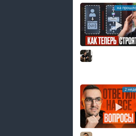
на прошло
AI-инженерия с нуля
гайд для разработчик
Владилен Минин
2 нед
Middle из бигтеха п