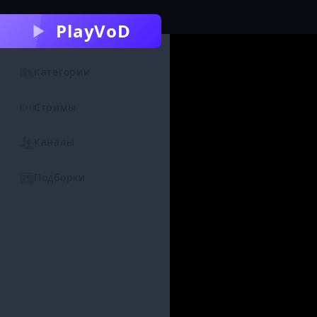
PlayVoD
Категории
Стримы
Каналы
Подборки