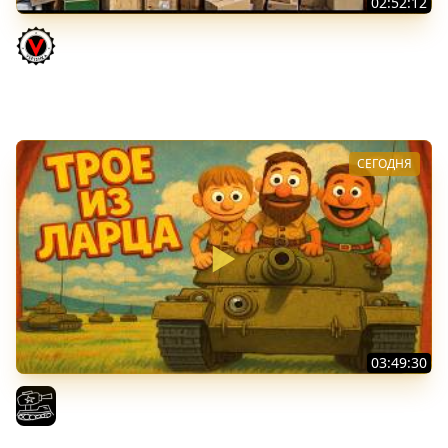
02:52:12
ТРИ НОВЫХ ТАНКА ИЗ КОРОБОК: Русский АЗУ, Китаец ТТ
и Мерк М6
Vspishka
СЕГОДНЯ
03:49:30
ТРОЕ ИЗ ЛАРЦА! Впервые в этом августе! (Мир Танков)
El COMENTANTE