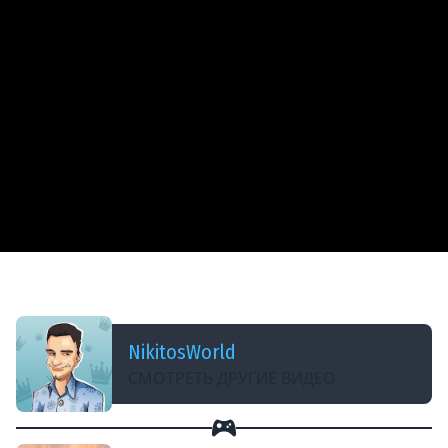
ДОБАВЛЕНО: 13 ЛЕТ НАЗАД
M48A1 (Patton 3) - Зоркий парень - VoD - WoT
NikitosWorld
СМОТРЕТЬ ДРУГИЕ ВИДЕО