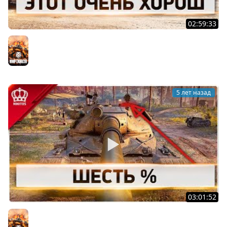
02:59:33
Этот Очень Харош
Мир танков
5 лет назад
03:01:52
Шесть % | 60TP
Мир танков