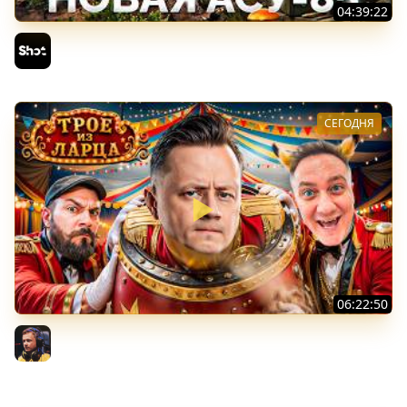
04:39:22
АСУ-85 — Советская Е 25 из Коробок!
Sh0tnik
СЕГОДНЯ
06:22:50
Трое из Ларца ★ С ДР НАША ИГРА
@ElComentanteOfficial @Kop3uHbl4
Inspirer