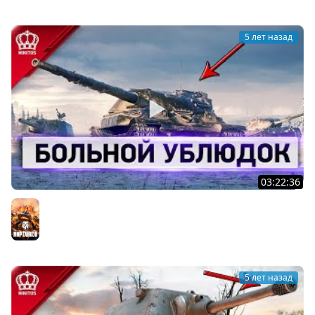
5 лет назад
03:22:36
Больной Ублюдок - Зачем качаю...
Мир танков
5 лет назад